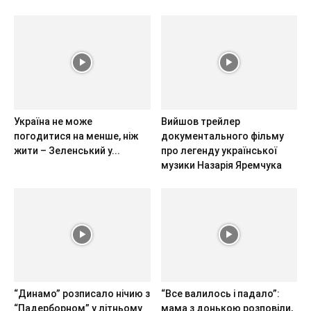
Україна не може
Вийшов трейлер
погодитися на менше, ніж
документального фільму
жити – Зеленський у...
про легенду української
музики Назарія Яремчука
“Динамо” розписало нічию з
“Все валилось і падало”:
“Падерборном” у літньому
мама з донькою розповіли,