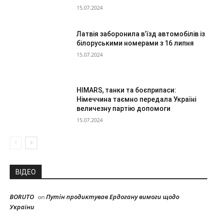
15.07.2024
Латвія заборонила в’їзд автомобілів із
білоруськими номерами з 16 липня
15.07.2024
HIMARS, танки та боєприпаси:
Німеччина таємно передала Україні
величезну партію допомоги
15.07.2024
ВІДЕО
BORUTO
Путін продиктував Ердогану вимоги щодо
on
України