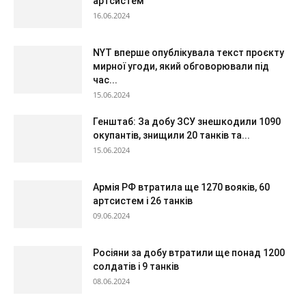
артсистем
16.06.2024
NYT вперше опублікувала текст проєкту
мирної угоди, який обговорювали під
час...
15.06.2024
Генштаб: За добу ЗСУ знешкодили 1090
окупантів, знищили 20 танків та...
15.06.2024
Армія РФ втратила ще 1270 вояків, 60
артсистем і 26 танків
09.06.2024
Росіяни за добу втратили ще понад 1200
солдатів і 9 танків
08.06.2024