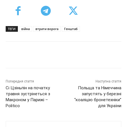
ТЕГИ
війна
втрати ворога
Генштаб
Попередня стаття
Наступна стаття
Сі Цзіньпін на початку
Польща та Німеччина
травня зустрінеться з
запустять у березні
Макроном у Парижі –
“коаліцію бронетехніки”
Politico
для України