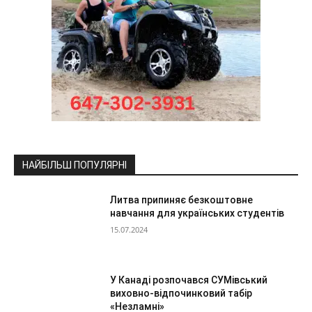
НАЙБІЛЬШ ПОПУЛЯРНІ
Литва припиняє безкоштовне
навчання для українських студентів
15.07.2024
У Канаді розпочався СУМівський
виховно-відпочинковий табір
«Незламні»