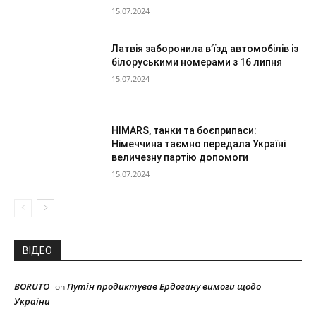
15.07.2024
Латвія заборонила в’їзд автомобілів із
білоруськими номерами з 16 липня
15.07.2024
HIMARS, танки та боєприпаси:
Німеччина таємно передала Україні
величезну партію допомоги
15.07.2024
ВІДЕО
BORUTO
Путін продиктував Ердогану вимоги щодо
on
України