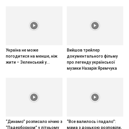
Україна не може
Вийшов трейлер
погодитися на менше, ніж
документального фільму
жити – Зеленський у...
про легенду української
музики Назарія Яремчука
“Динамо” розписало нічию з
“Все валилось і падало”:
“Падерборном” у літньому
мама з донькою розповіли,