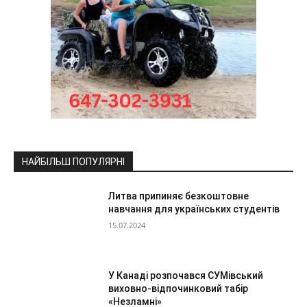
НАЙБІЛЬШ ПОПУЛЯРНІ
Литва припиняє безкоштовне
навчання для українських студентів
15.07.2024
У Канаді розпочався СУМівський
виховно-відпочинковий табір
«Незламні»