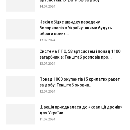
артсистем. Втрати рф за добу
14.07.2024
Чехія обіцяє швидку передачу
боєприпасів в Україну: якими будуть
обсяги нових...
13.07.2024
Система ППО, 58 артсистем і понад 1100
загарбників: Генштаб розповів про...
13.07.2024
Понад 1000 окупантів і 5 крилатих ракет
за добу: Генштаб оновив...
12.07.2024
Швеція приєдналася до «коаліції дронів»
для України
11.07.2024