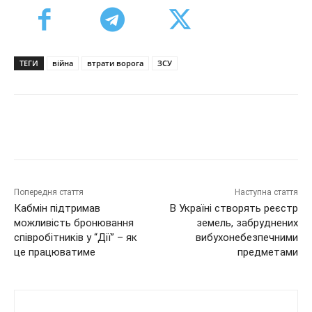
ТЕГИ
війна
втрати ворога
ЗСУ
Попередня стаття
Наступна стаття
Кабмін підтримав
В Україні створять реєстр
можливість бронювання
земель, забруднених
співробітників у “Дії” – як
вибухонебезпечними
це працюватиме
предметами