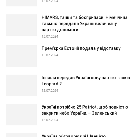
15.07.2024
HIMARS, танки та боєприпаси: Німеччина
таємно передала Україні величезну
партію допомоги
15.07.2024
Прем’єрка Естонії подала у відставку
15.07.2024
Іспанія передає Україні нову партію танків
Leopard 2
15.07.2024
Україні потрібно 25 Patriot, щоб повністю
закрити небо України, – Зеленський
15.07.2024
Україна обговорює зі Швецією