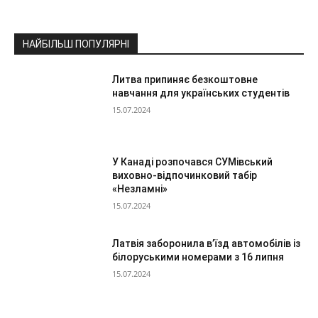
НАЙБІЛЬШ ПОПУЛЯРНІ
Литва припиняє безкоштовне
навчання для українських студентів
15.07.2024
У Канаді розпочався СУМівський
виховно-відпочинковий табір
«Незламні»
15.07.2024
Латвія заборонила в’їзд автомобілів із
білоруськими номерами з 16 липня
15.07.2024