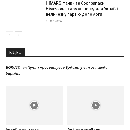
HIMARS, танки та боєприпаси:
Німеччина таємно передала Україні
величезну партію допомоги
15.07.2024
ВІДЕО
BORUTO
Путін продиктував Ердогану вимоги щодо
on
України
Україна не може
Вийшов трейлер