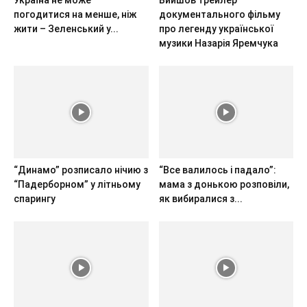
погодитися на менше, ніж
документального фільму
жити – Зеленський у...
про легенду української
музики Назарія Яремчука
“Динамо” розписало нічию з
“Все валилось і падало”:
“Падерборном” у літньому
мама з донькою розповіли,
спарингу
як вибиралися з...