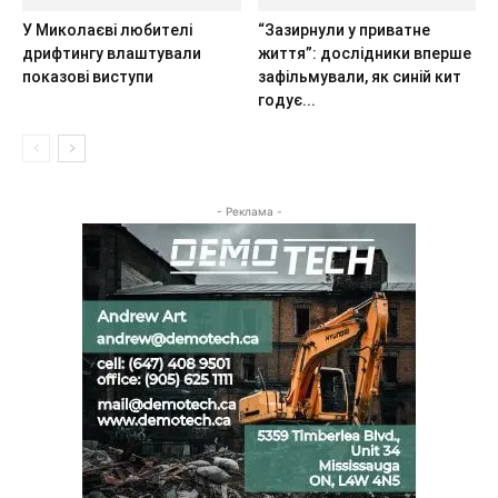
У Миколаєві любителі
“Зазирнули у приватне
дрифтингу влаштували
життя”: дослідники вперше
показові виступи
зафільмували, як синій кит
годує...
- Реклама -