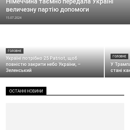
Німеччина таємно передала Україні
величезну партію допомоги
15.07.2024
ГОЛОВНЕ
ГОЛОВНЕ
Україні потрібно 25 Patriot, щоб
повністю закрити небо України, –
У Трампа
Зеленський
стані к
ОСТАННІ НОВИНИ