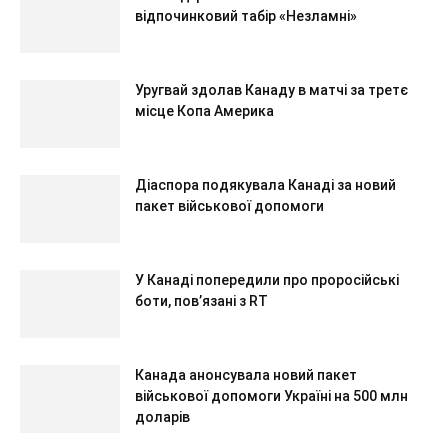
відпочинковий табір «Незламні»
Уругвай здолав Канаду в матчі за третє
місце Копа Америка
Діаспора подякувала Канаді за новий
пакет військової допомоги
У Канаді попередили про проросійські
боти, повʼязані з RT
Канада анонсувала новий пакет
військової допомоги Україні на 500 млн
доларів