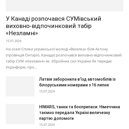
У Канаді розпочався СУМівський
виховно-відпочинковий табір
«Незламні»
15.07.2024
На оселі Спілки української молоді «Веселка» біля Актону
(провінція Онтаріо, Канада) розпочався виховно-відпочинковий
табір СУМ «Незламні» ім. Збройних сил України Як передає
Укрінформ, про...
Латвія заборонила в’їзд автомобілів із
білоруськими номерами з 16 липня
15.07.2024
HIMARS, танки та боєприпаси: Німеччина
таємно передала Україні величезну
партію допомоги
15.07.2024