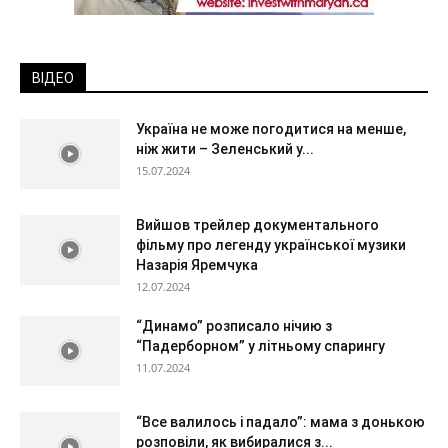
ВІДЕО
Україна не може погодитися на менше,
ніж жити – Зеленський у...
15.07.2024
Вийшов трейлер документального
фільму про легенду української музики
Назарія Яремчука
12.07.2024
“Динамо” розписало нічию з
“Падерборном” у літньому спарингу
11.07.2024
“Все валилось і падало”: мама з донькою
розповіли, як вибиралися з...