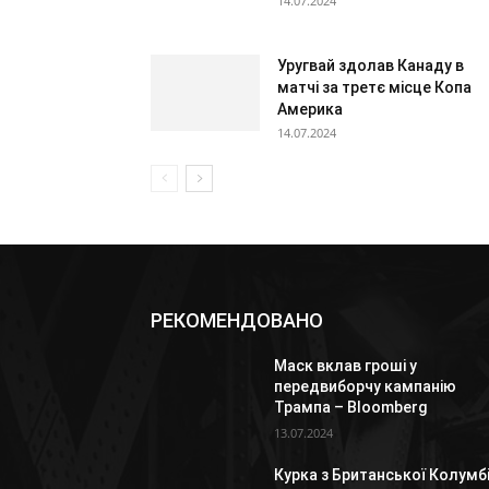
14.07.2024
Уругвай здолав Канаду в
матчі за третє місце Копа
Америка
14.07.2024
РЕКОМЕНДОВАНО
Маск вклав гроші у
передвиборчу кампанію
Трампа – Bloomberg
13.07.2024
Курка з Британської Колумбі