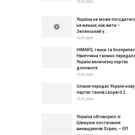
15.07.2024
Україна не може погодитис
на менше, ніж жити –
Зеленський у...
15.07.2024
HIMARS, танки та боєприпас
Німеччина таємно передал
Україні величезну партію
допомоги
15.07.2024
Іспанія передає Україні нову
партію танків Leopard 2
15.07.2024
Україна обговорює зі
Швецією постачання
винищувачів Gripen, – ОП