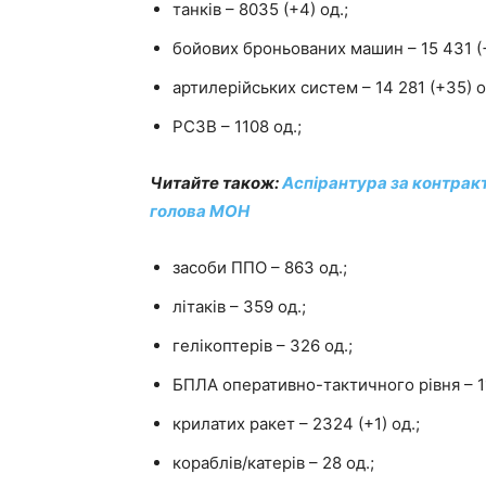
танків – 8035 (+4) од.;
бойових броньованих машин – 15 431 (+
артилерійських систем – 14 281 (+35) о
РСЗВ – 1108 од.;
Читайте також:
Аспірантура за контракт
голова МОН
засоби ППО – 863 од.;
літаків – 359 од.;
гелікоптерів – 326 од.;
БПЛА оперативно-тактичного рівня – 11
крилатих ракет – 2324 (+1) од.;
кораблів/катерів – 28 од.;