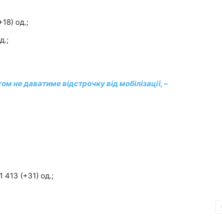
18) од.;
д.;
ом не даватиме відстрочку від мобілізації, –
 413 (+31) од.;