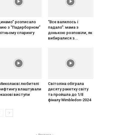
Динамо” розписало
“Все валилось і
ічию з “Падерборном”
падало”: мама з
літньому спарингу
донькою розповіли, як
вибиралися з...
 Миколаєві любителі
Світоліна обіграла
рифтингу влаштували
десяту ракетку світу
оказові виступи
та пройшла до 1/8
фіналу Wimbledon-2024
- Реклама -