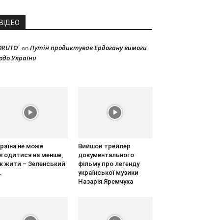
ВІДЕО
ORUTO
Путін продиктував Ердогану вимоги
on
одо України
раїна не може
Вийшов трейлер
огодитися на менше,
документального
ж жити – Зеленський
фільму про легенду
.
української музики
Назарія Яремчука