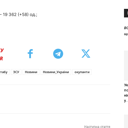
 19 362 (+58) од.;
B
щ
КУ
ER
штабу
ЗСУ
Новини
Новини_України
окупанти
Ук
п
ні
у..
Наступна стаття