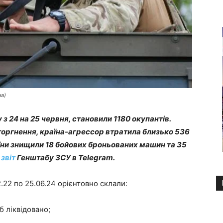
на)
у з 24 на 25 червня, становили 1180 окупантів.
оргнення, країна-агрессор втратила близько 536
аїни знищили 18 бойових броньованих машин та 35
ь
звіт
Генштабу ЗСУ в Telegram.
.22 по 25.06.24 орієнтовно склали:
б ліквідовано;