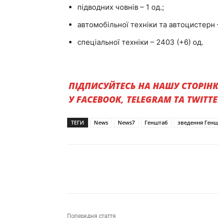
підводних човнів – 1 од.;
автомобільної техніки та автоцистерн –
спеціальної техніки – 2403 (+6) од.
ПІДПИСУЙТЕСЬ НА НАШУ СТОРІН
У FACEBOOK, TELEGRAM ТА TWITT
ТЕГИ
News
News7
Генштаб
зведення Ген
Поділитись
Попередня стаття