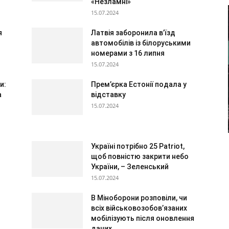
«Незламні»
15.07.2024
я
Латвія заборонила в’їзд
автомобілів із білоруськими
номерами з 16 липня
15.07.2024
и:
Прем’єрка Естонії подала у
а
відставку
15.07.2024
Україні потрібно 25 Patriot,
щоб повністю закрити небо
України, – Зеленський
15.07.2024
В Міноборони розповіли, чи
всіх військовозобов’язаних
мобілізують після оновлення
даних