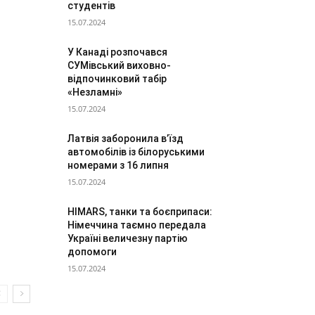
студентів
15.07.2024
У Канаді розпочався
СУМівський виховно-
відпочинковий табір
«Незламні»
15.07.2024
Латвія заборонила в’їзд
автомобілів із білоруськими
номерами з 16 липня
15.07.2024
HIMARS, танки та боєприпаси:
Німеччина таємно передала
Україні величезну партію
допомоги
15.07.2024