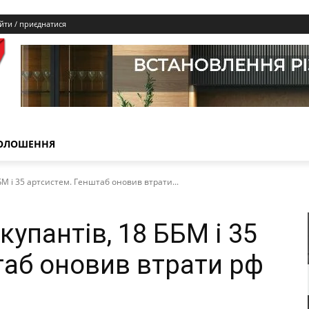
йти / приєднатися
ОЛОШЕННЯ
М і 35 артсистем. Генштаб оновив втрати...
упантів, 18 ББМ і 35
таб оновив втрати рф