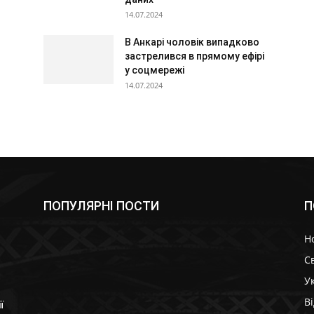
14.07.2024
В Анкарі чоловік випадково
застрелився в прямому ефірі
у соцмережі
14.07.2024
ПОПУЛЯРНІ ПОСТИ
П
Н
Св
У
В
ї