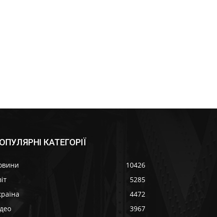
ОПУЛЯРНІ КАТЕГОРІЇ
овини
10426
іт
5285
країна
4472
ідео
3967