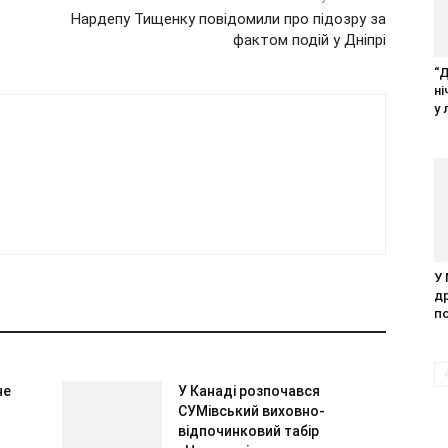
Нардепу Тищенку повідомили про підозру за
фактом подій у Дніпрі
“
н
у 
У
д
п
не
У Канаді розпочався
СУМівський виховно-
відпочинковий табір