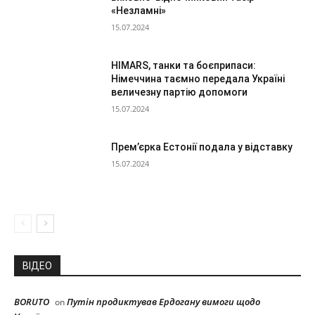
«Незламні»
15.07.2024
HIMARS, танки та боєприпаси:
Німеччина таємно передала Україні
величезну партію допомоги
15.07.2024
Прем’єрка Естонії подала у відставку
15.07.2024
ВІДЕО
BORUTO
Путін продиктував Ердогану вимоги щодо
on