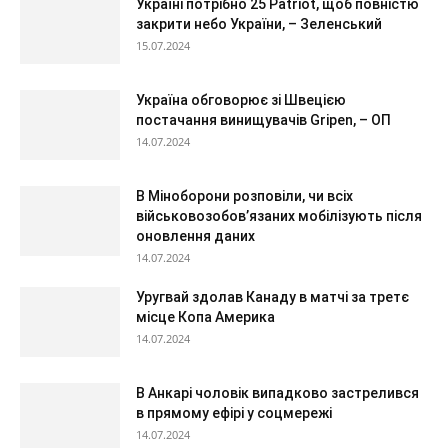
Україні потрібно 25 Patriot, щоб повністю
закрити небо України, – Зеленський
15.07.2024
Україна обговорює зі Швецією
постачання винищувачів Gripen, – ОП
14.07.2024
В Міноборони розповіли, чи всіх
військовозобов’язаних мобілізують після
оновлення даних
14.07.2024
Уругвай здолав Канаду в матчі за третє
місце Копа Америка
14.07.2024
В Анкарі чоловік випадково застрелився
в прямому ефірі у соцмережі
14.07.2024