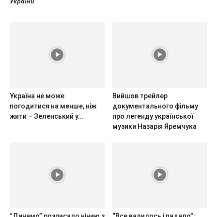
України
Україна не може
Вийшов трейлер
погодитися на менше, ніж
документального фільму
жити – Зеленський у...
про легенду української
музики Назарія Яремчука
“Динамо” розписало нічию з
“Все валилось і падало”: