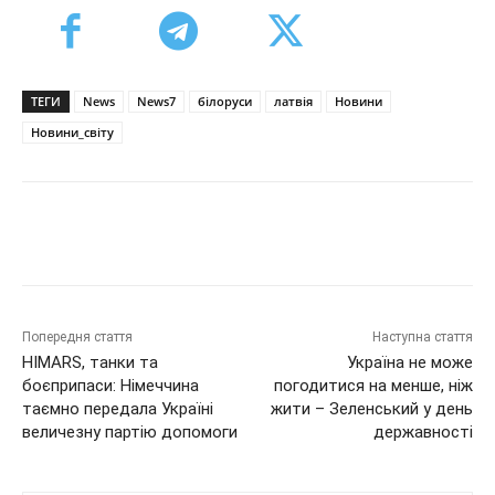
ТЕГИ
News
News7
білоруси
латвія
Новини
Новини_світу
Попередня стаття
Наступна стаття
HIMARS, танки та
Україна не може
боєприпаси: Німеччина
погодитися на менше, ніж
таємно передала Україні
жити – Зеленський у день
величезну партію допомоги
державності