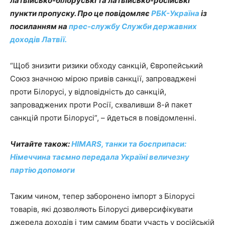
латвійсько-білоруські та латвійсько-російські
пункти пропуску. Про це повідомляє
РБК-Україна
із
посиланням на
прес-службу Служби державних
доходів Латвії.
“Щоб знизити ризики обходу санкцій, Європейський
Союз значною мірою привів санкції, запроваджені
проти Білорусі, у відповідність до санкцій,
запроваджених проти Росії, схваливши 8-й пакет
санкцій проти Білорусі”, – йдеться в повідомленні.
Читайте також:
HIMARS, танки та боєприпаси:
Німеччина таємно передала Україні величезну
партію допомоги
Таким чином, тепер заборонено імпорт з Білорусі
товарів, які дозволяють Білорусі диверсифікувати
джерела доходів і тим самим брати участь у російській