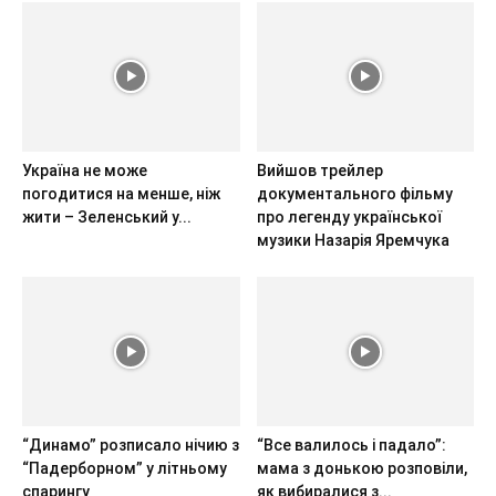
Україна не може
Вийшов трейлер
погодитися на менше, ніж
документального фільму
жити – Зеленський у...
про легенду української
музики Назарія Яремчука
“Динамо” розписало нічию з
“Все валилось і падало”:
“Падерборном” у літньому
мама з донькою розповіли,
спарингу
як вибиралися з...