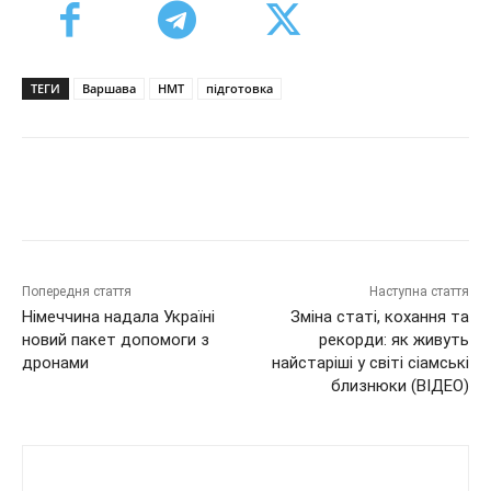
ТЕГИ
Варшава
НМТ
підготовка
Попередня стаття
Наступна стаття
Німеччина надала Україні
Зміна статі, кохання та
новий пакет допомоги з
рекорди: як живуть
дронами
найстаріші у світі сіамські
близнюки (ВІДЕО)