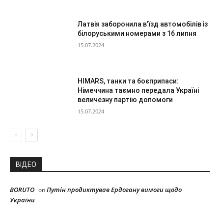
Латвія заборонила в’їзд автомобілів із
білоруськими номерами з 16 липня
15.07.2024
HIMARS, танки та боєприпаси:
Німеччина таємно передала Україні
величезну партію допомоги
15.07.2024
ВІДЕО
BORUTO
Путін продиктував Ердогану вимоги щодо
on
України