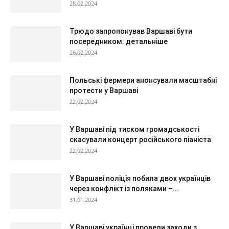
28.02.2024
Трюдо запропонував Варшаві бути
посередником: детальніше
26.02.2024
Польські фермери анонсували масштабні
протести у Варшаві
22.02.2024
У Варшаві під тиском громадськості
скасували концерт російського піаніста
22.02.2024
У Варшаві поліція побила двох українців
через конфлікт із поляками –...
31.01.2024
У Варшаві українці провели заходи з