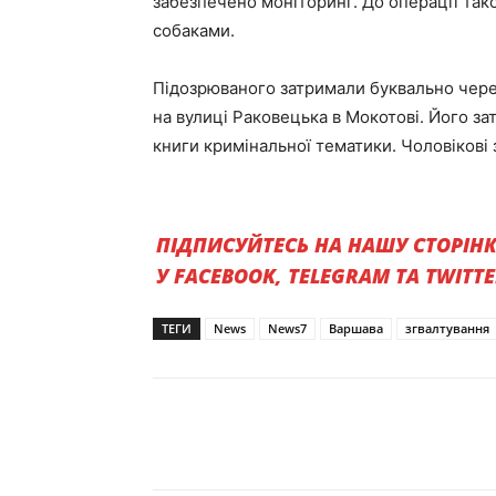
забезпечено моніторинг. До операції так
собаками.
Підозрюваного затримали буквально через 
на вулиці Раковецька в Мокотові. Його за
книги кримінальної тематики. Чоловікові 
ПІДПИСУЙТЕСЬ НА НАШУ СТОРІН
У FACEBOOK, TELEGRAM ТА TWITT
ТЕГИ
News
News7
Варшава
згвалтування
Поділитись