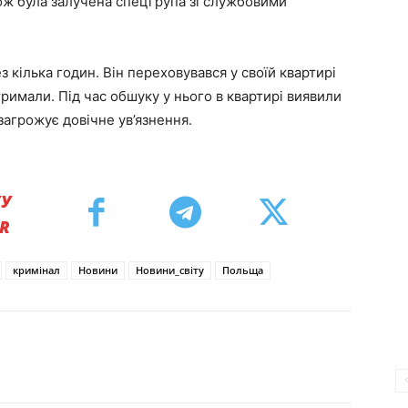
ож була залучена спецгрупа зі службовими
кілька годин. Він переховувався у своїй квартирі
тримали. Під час обшуку у нього в квартирі виявили
загрожує довічне ув’язнення.
КУ
ER
кримінал
Новини
Новини_світу
Польща