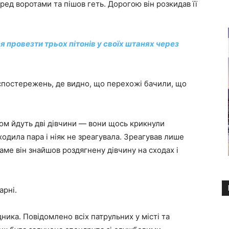
ед воротами та пішов геть. Дорогою він розкидав її
 провезти трьох пітонів у своїх штанях через
спостережень, де видно, що перехожі бачили, що
ром йдуть дві дівчини — вони щось крикнули
ходила пара і ніяк не зреагувала. Зреагував лише
аме він знайшов роздягнену дівчину на сходах і
арні.
ика. Повідомлено всіх патрульних у місті та