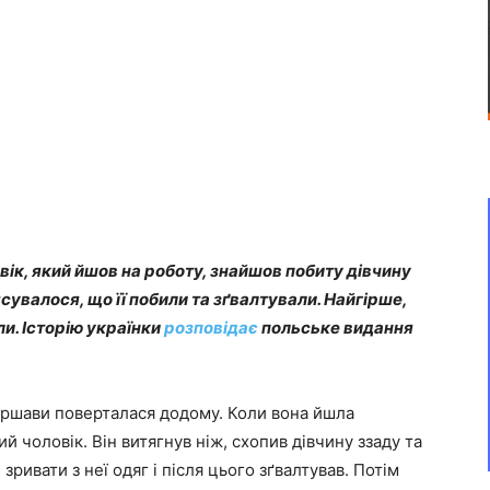
вік, який йшов на роботу, знайшов побиту дівчину
ясувалося, що її побили та зґвалтували. Найгірше,
ли. Історію українки
розповідає
польське видання
Варшави поверталася додому. Коли вона йшла
ий чоловік. Він витягнув ніж, схопив дівчину ззаду та
 зривати з неї одяг і після цього зґвалтував. Потім