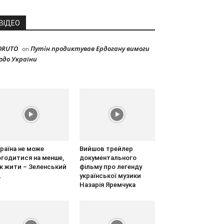
ВІДЕО
ORUTO
Путін продиктував Ердогану вимоги
on
одо України
раїна не може
Вийшов трейлер
огодитися на менше,
документального
ж жити – Зеленський
фільму про легенду
.
української музики
Назарія Яремчука