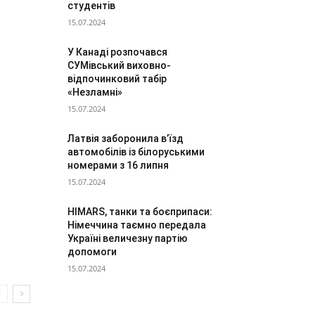
студентів
15.07.2024
У Канаді розпочався
СУМівський виховно-
відпочинковий табір
«Незламні»
15.07.2024
Латвія заборонила в’їзд
автомобілів із білоруськими
номерами з 16 липня
15.07.2024
HIMARS, танки та боєприпаси:
Німеччина таємно передала
Україні величезну партію
допомоги
15.07.2024