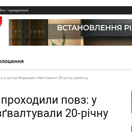
йти / приєднатися
ОЛОШЕННЯ
: у центрі Варшави зґвалтували 20-річну українку
проходили повз: у
ґвалтували 20-річну