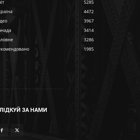
іт
5285
країна
4472
ідео
3967
анада
3414
оловне
3286
екомендовано
1985
ЛІДКУЙ ЗА НАМИ