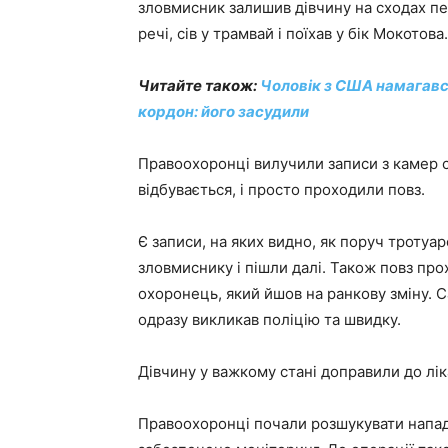
зловмисник залишив дівчину на сходах пер
речі, сів у трамвай і поїхав у бік Мокотова.
Читайте також:
Чоловік з США намагався
кордон: його засудили
Правоохоронці вилучили записи з камер 
відбувається, і просто проходили повз.
Є записи, на яких видно, як поруч тротуа
зловмиснику і пішли далі. Також повз про
охоронець, який йшов на ранкову зміну. С
одразу викликав поліцію та швидку.
Дівчину у важкому стані доправили до лік
Правоохоронці почали розшукувати нападн