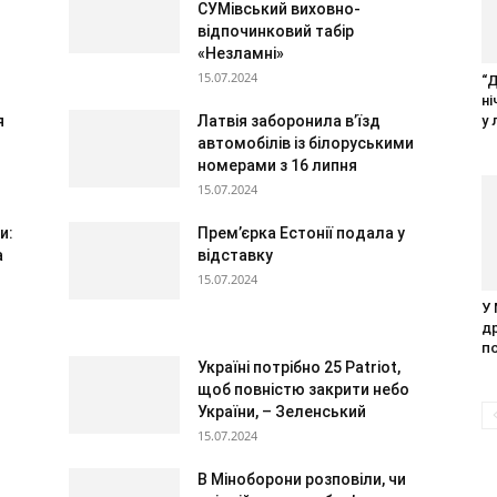
СУМівський виховно-
відпочинковий табір
«Незламні»
15.07.2024
“
н
у 
я
Латвія заборонила в’їзд
автомобілів із білоруськими
номерами з 16 липня
15.07.2024
и:
Прем’єрка Естонії подала у
а
відставку
15.07.2024
У
д
п
Україні потрібно 25 Patriot,
щоб повністю закрити небо
України, – Зеленський
15.07.2024
В Міноборони розповіли, чи