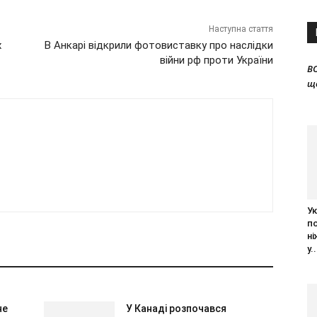
Наступна стаття
х
В Анкарі відкрили фотовиставку про наслідки
війни рф проти України
B
щ
Ук
п
ні
у..
не
У Канаді розпочався