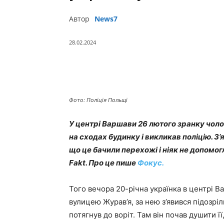
Автор
News7
28.02.2024
Поділитись
Фото: Поліція Польщі
У центрі Варшави 26 лютого зранку чоло
на сходах будинку і викликав поліцію. З’
що це бачили перехожі і ніяк не допомог
Fakt. Про це пише
Фокус.
Того вечора 20-річна українка в центрі 
вулицею Журав’я, за нею з’явився підозріл
потягнув до воріт. Там він почав душити її,