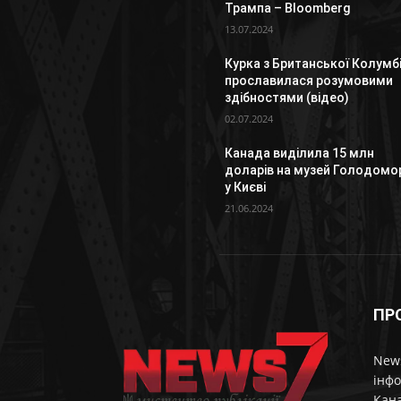
Трампа – Bloomberg
13.07.2024
Курка з Британської Колумбі
прославилася розумовими
здібностями (відео)
02.07.2024
Канада виділила 15 млн
доларів на музей Голодомо
у Києві
21.06.2024
ПР
News
інфо
Кана