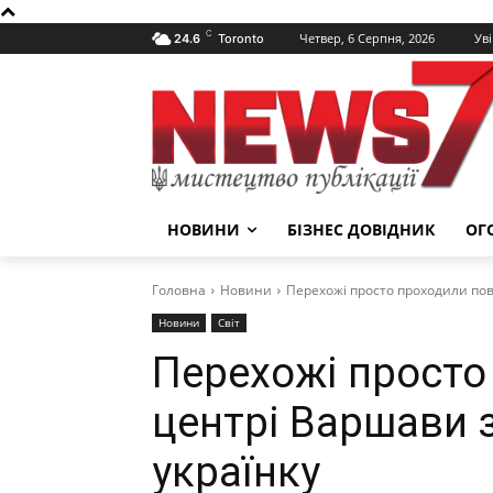
C
Четвер, 6 Серпня, 2026
Уві
24.6
Toronto
НОВИНИ
БІЗНЕС ДОВІДНИК
ОГ
Головна
Новини
Перехожі просто проходили повз
Новини
Світ
Перехожі просто 
центрі Варшави з
українку