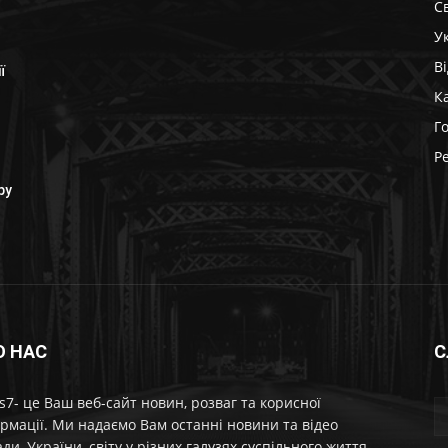
Св
У
В
ї
К
Г
Р
ру
О НАС
С
7- це Ваш веб-сайт новин, розваг та корисної
рмації. Ми надаємо Вам останні новини та відео
ди, України, світу у різних галузях суспільного життя.