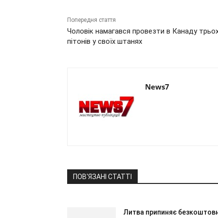
Попередня стаття
Чоловік намагався провезти в Канаду трьо
пітонів у своїх штанях
News7
ПОВ'ЯЗАНІ СТАТТІ
Литва припиняє безкоштов