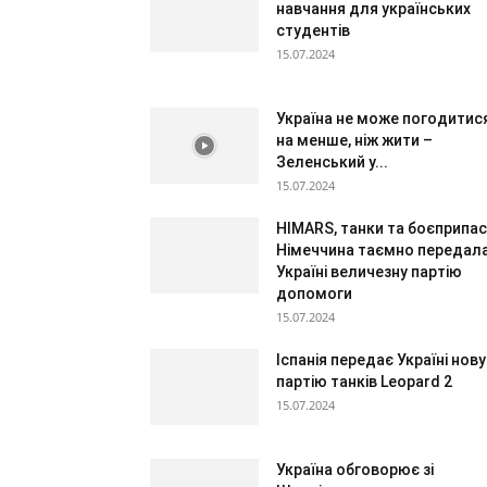
навчання для українських
студентів
15.07.2024
Україна не може погодитис
на менше, ніж жити –
Зеленський у...
15.07.2024
HIMARS, танки та боєприпас
Німеччина таємно передал
Україні величезну партію
допомоги
15.07.2024
Іспанія передає Україні нову
партію танків Leopard 2
15.07.2024
Україна обговорює зі