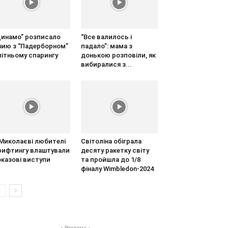
Динамо” розписало
“Все валилось і
ічию з “Падерборном”
падало”: мама з
літньому спарингу
донькою розповіли, як
вибиралися з...
 Миколаєві любителі
Світоліна обіграла
рифтингу влаштували
десяту ракетку світу
оказові виступи
та пройшла до 1/8
фіналу Wimbledon-2024
- Реклама -