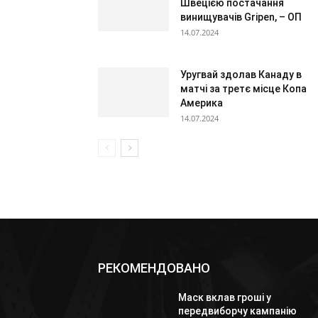
Швецією постачання
винищувачів Gripen, – ОП
14.07.2024
Уругвай здолав Канаду в
матчі за третє місце Копа
Америка
14.07.2024
РЕКОМЕНДОВАНО
Маск вклав гроші у
передвиборчу кампанію