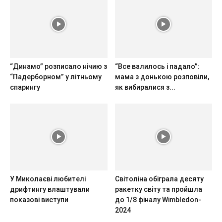
“Динамо” розписало нічию з
“Все валилось і падало”:
“Падерборном” у літньому
мама з донькою розповіли,
спарингу
як вибиралися з...
У Миколаєві любителі
Світоліна обіграла десяту
дрифтингу влаштували
ракетку світу та пройшла
показові виступи
до 1/8 фіналу Wimbledon-
2024