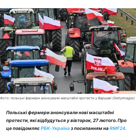
Фото: польські фермери анонсували масштабні протести у Варшаві (GettyImagеs)
Польські фермери анонсували нові масштабні
протести, які відбудуться у вівторок, 27 лютого.
Про
це повідомляє
РБК-Україна
з посиланням на
RMF24.