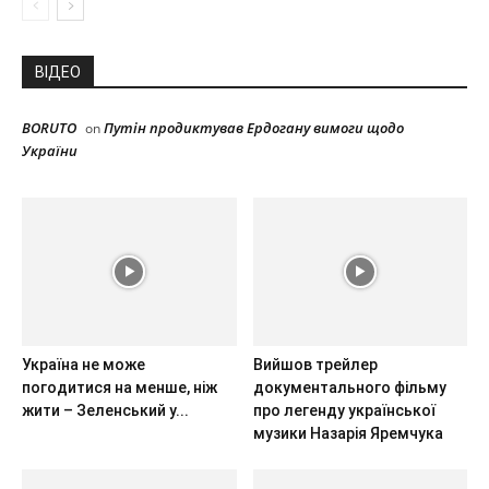
ВІДЕО
BORUTO
Путін продиктував Ердогану вимоги щодо
on
України
Україна не може
Вийшов трейлер
погодитися на менше, ніж
документального фільму
жити – Зеленський у...
про легенду української
музики Назарія Яремчука