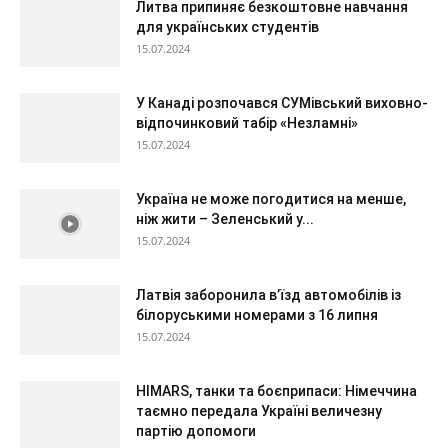
Литва припиняє безкоштовне навчання
для українських студентів
15.07.2024
У Канаді розпочався СУМівський виховно-
відпочинковий табір «Незламні»
15.07.2024
Україна не може погодитися на менше,
ніж жити – Зеленський у...
15.07.2024
Латвія заборонила в’їзд автомобілів із
білоруськими номерами з 16 липня
15.07.2024
HIMARS, танки та боєприпаси: Німеччина
таємно передала Україні величезну
партію допомоги