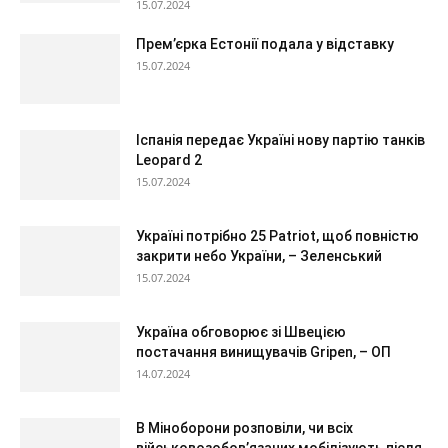
15.07.2024
Прем’єрка Естонії подала у відставку
15.07.2024
Іспанія передає Україні нову партію танків
Leopard 2
15.07.2024
Україні потрібно 25 Patriot, щоб повністю
закрити небо України, – Зеленський
15.07.2024
Україна обговорює зі Швецією
постачання винищувачів Gripen, – ОП
14.07.2024
В Міноборони розповіли, чи всіх
військовозобов’язаних мобілізують після