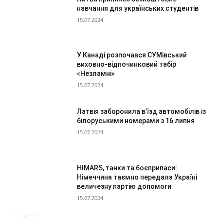
навчання для українських студентів
15.07.2024
У Канаді розпочався СУМівський
виховно-відпочинковий табір
«Незламні»
15.07.2024
Латвія заборонила в’їзд автомобілів із
білоруськими номерами з 16 липня
15.07.2024
HIMARS, танки та боєприпаси:
Німеччина таємно передала Україні
величезну партію допомоги
15.07.2024