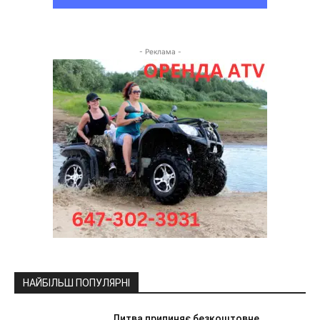
- Реклама -
НАЙБІЛЬШ ПОПУЛЯРНІ
Литва припиняє безкоштовне