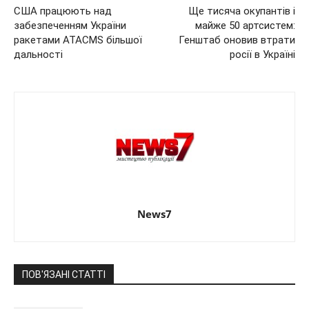
США працюють над
Ще тисяча окупантів і
забезпеченням України
майже 50 артсистем:
ракетами ATACMS більшої
Генштаб оновив втрати
дальності
росії в Україні
News7
ПОВ'ЯЗАНІ СТАТТІ