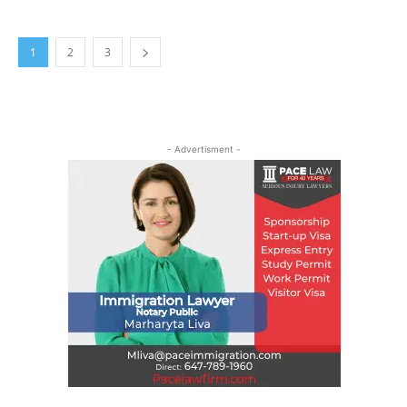
1
2
3
- Advertisment -