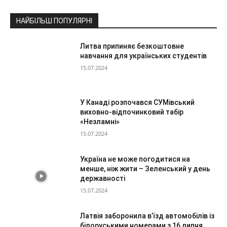
НАЙБІЛЬШ ПОПУЛЯРНІ
Литва припиняє безкоштовне
навчання для українських студентів
15.07.2024
У Канаді розпочався СУМівський
виховно-відпочинковий табір
«Незламні»
15.07.2024
Україна не може погодитися на
менше, ніж жити – Зеленський у день
державності
15.07.2024
Латвія заборонила в’їзд автомобілів із
білоруськими номерами з 16 липня