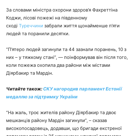
За словами міністра охорони здоров’я Фахреттіна
Коджи, лісові пожежі на південному
сході
Туреччини
забрали життя щонайменше п’яти
людей та поранили десятки.
“П’ятеро людей загинули та 44 зазнали поранень, 10 з
них – у тяжкому стані”, — поінформував він після того,
коли пожежа охопила два райони між містами
Діярбакир та Мардін.
Читайте також:
СКУ нагородив парламент Естонії
медаллю за підтримку України
“На жаль, троє жителів району Діярбакир та двоє
мешканців району Мардін загинули”, – сказав
високопосадовець, додавши, що бригади екстреної