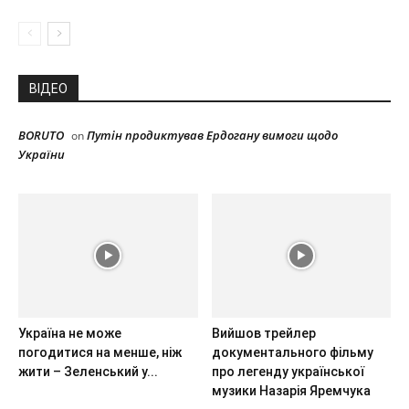
ВІДЕО
BORUTO
Путін продиктував Ердогану вимоги щодо
on
України
Україна не може
Вийшов трейлер
погодитися на менше, ніж
документального фільму
жити – Зеленський у...
про легенду української
музики Назарія Яремчука