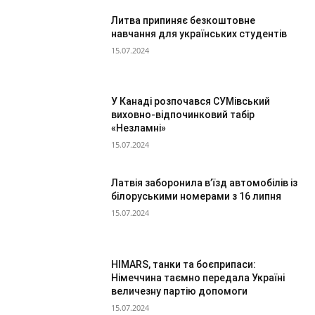
Литва припиняє безкоштовне
навчання для українських студентів
15.07.2024
У Канаді розпочався СУМівський
виховно-відпочинковий табір
«Незламні»
15.07.2024
Латвія заборонила в’їзд автомобілів із
білоруськими номерами з 16 липня
15.07.2024
HIMARS, танки та боєприпаси:
Німеччина таємно передала Україні
величезну партію допомоги
15.07.2024