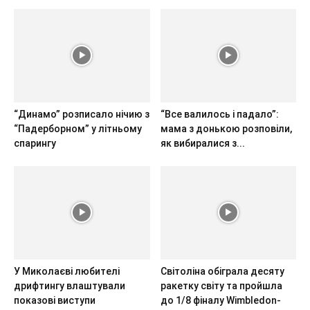
“Динамо” розписало нічию з
“Все валилось і падало”:
“Падерборном” у літньому
мама з донькою розповіли,
спарингу
як вибиралися з...
У Миколаєві любителі
Світоліна обіграла десяту
дрифтингу влаштували
ракетку світу та пройшла
показові виступи
до 1/8 фіналу Wimbledon-