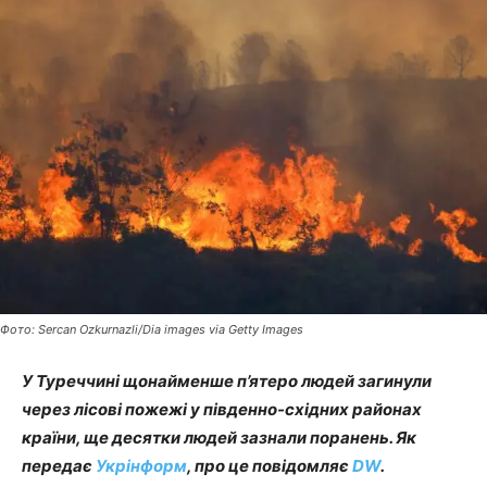
Фото: Sercan Ozkurnazli/Dia images via Getty Images
У Туреччині щонайменше п’ятеро людей загинули
через лісові пожежі у південно-східних районах
країни, ще десятки людей зазнали поранень. Як
передає
Укрінформ
, про це повідомляє
DW
.