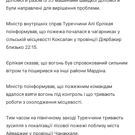
допомоги разом із 35 машинами швидкої допомоги
були направлені для вирішення проблеми.
Міністр внутрішніх справ Туреччини Алі Єрлікая
поінформував, що пожежа почалася в чагарниках у
сільській місцевості Коксалан у провінції Діярбакир
близько 22:15.
Єрлікая сказав, що вогонь був спровокований сильним
вітром та поширився на інші райони Мардіна.
Міністр поінформував, що пожежним командам
вдалося взяти вогонь під контроль і що тривають
роботи з охолодження місцевості.
Тим часом на північному заході Туреччини тривають
зусилля з локалізації лісової пожежі поблизу міста
Айваджик у провінції Чанаккале.