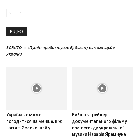
ВІДЕО
BORUTO
Путін продиктував Ердогану вимоги щодо
on
України
Україна не може
Вийшов трейлер
погодитися на менше, ніж
документального фільму
жити – Зеленський у...
про легенду української
музики Назарія Яремчука