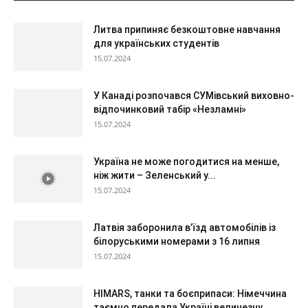
Литва припиняє безкоштовне навчання
для українських студентів
15.07.2024
У Канаді розпочався СУМівський виховно-
відпочинковий табір «Незламні»
15.07.2024
Україна не може погодитися на менше,
ніж жити – Зеленський у...
15.07.2024
Латвія заборонила в’їзд автомобілів із
білоруськими номерами з 16 липня
15.07.2024
HIMARS, танки та боєприпаси: Німеччина
таємно передала Україні величезну