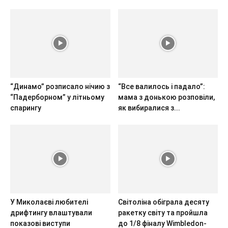
“Динамо” розписало нічию з
“Все валилось і падало”:
“Падерборном” у літньому
мама з донькою розповіли,
спарингу
як вибиралися з...
У Миколаєві любителі
Світоліна обіграла десяту
дрифтингу влаштували
ракетку світу та пройшла
показові виступи
до 1/8 фіналу Wimbledon-