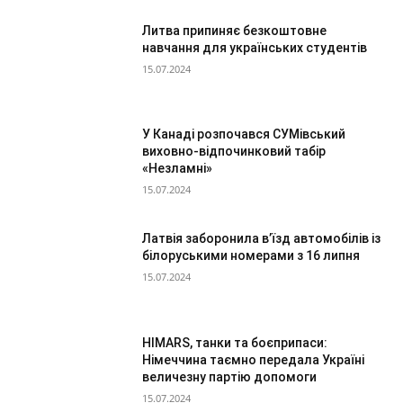
Литва припиняє безкоштовне
навчання для українських студентів
15.07.2024
У Канаді розпочався СУМівський
виховно-відпочинковий табір
«Незламні»
15.07.2024
Латвія заборонила в’їзд автомобілів із
білоруськими номерами з 16 липня
15.07.2024
HIMARS, танки та боєприпаси:
Німеччина таємно передала Україні
величезну партію допомоги
15.07.2024