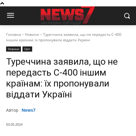
Головна
Новини
Туреччина заявила, що не передасть C-400
іншим країнам: їх пропонували віддати Україні
Новини
Світ
Туреччина заявила, що не
передасть C-400 іншим
країнам: їх пропонували
віддати Україні
Автор
News7
03.05.2024