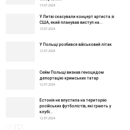
13.07.2024
У Литві скасували концерт артиста зі
США, який планував виступ на...
13.07.2024
У Польщі розбився військовий літак
12.07.2024
Сейм Польщі визнав геноцидом
депортацію кримських татар
12.07.2024
Естонія не впустила на територію
російських футболістів, які грають у
клубі...
12.07.2024