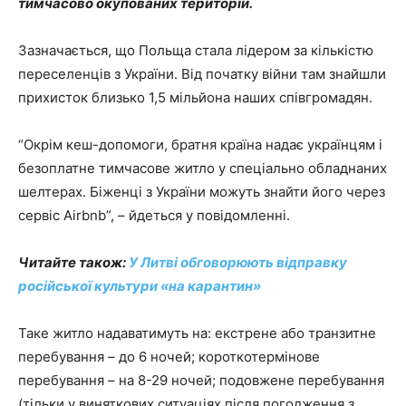
тимчасово окупованих територій.
Зазначається, що Польща стала лідером за кількістю
переселенців з України. Від початку війни там знайшли
прихисток близько 1,5 мільйона наших співгромадян.
“Окрім кеш-допомоги, братня країна надає українцям і
безоплатне тимчасове житло у спеціально обладнаних
шелтерах. Біженці з України можуть знайти його через
сервіс Airbnb”, – йдеться у повідомленні.
Читайте також:
У Литві обговорюють відправку
російської культури «на карантин»
Таке житло надаватимуть на: екстрене або транзитне
перебування – до 6 ночей; короткотермінове
перебування – на 8-29 ночей; подовжене перебування
(тільки у виняткових ситуаціях після погодження з