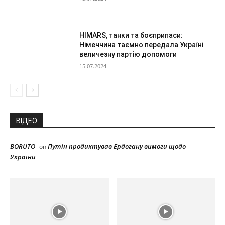
HIMARS, танки та боєприпаси:
Німеччина таємно передала Україні
величезну партію допомоги
15.07.2024
ВІДЕО
BORUTO
Путін продиктував Ердогану вимоги щодо
on
України