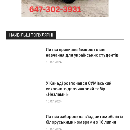
НАЙБІЛЬШ ПОПУЛЯРНІ
Литва припиняє безкоштовне
навчання для українських студентів
15.07.2024
У Канаді розпочався СУМівський
виховно-відпочинковий табір
«Незламні»
15.07.2024
Латвія заборонила в’їзд автомобілів із
білоруськими номерами з 16 липня
15.07.2024