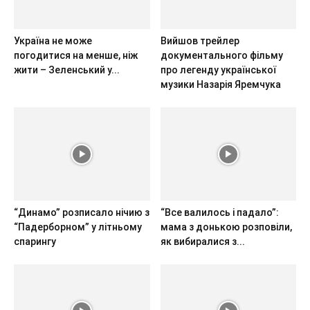
Україна не може
Вийшов трейлер
погодитися на менше, ніж
документального фільму
жити – Зеленський у...
про легенду української
музики Назарія Яремчука
“Динамо” розписало нічию з
“Все валилось і падало”:
“Падерборном” у літньому
мама з донькою розповіли,
спарингу
як вибиралися з...