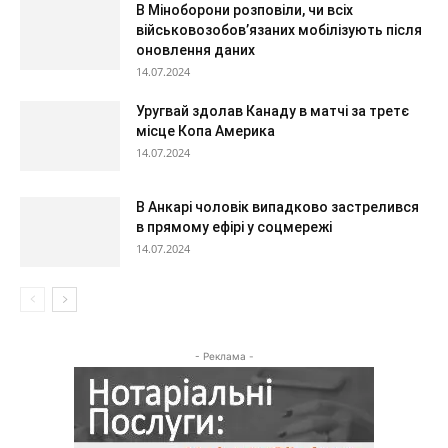
В Міноборони розповіли, чи всіх
військовозобов’язаних мобілізують після
оновлення даних
14.07.2024
Уругвай здолав Канаду в матчі за третє
місце Копа Америка
14.07.2024
В Анкарі чоловік випадково застрелився
в прямому ефірі у соцмережі
14.07.2024
- Реклама -