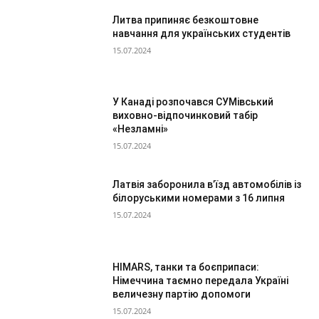
Литва припиняє безкоштовне
навчання для українських студентів
15.07.2024
У Канаді розпочався СУМівський
виховно-відпочинковий табір
«Незламні»
15.07.2024
Латвія заборонила в’їзд автомобілів із
білоруськими номерами з 16 липня
15.07.2024
HIMARS, танки та боєприпаси:
Німеччина таємно передала Україні
величезну партію допомоги
15.07.2024