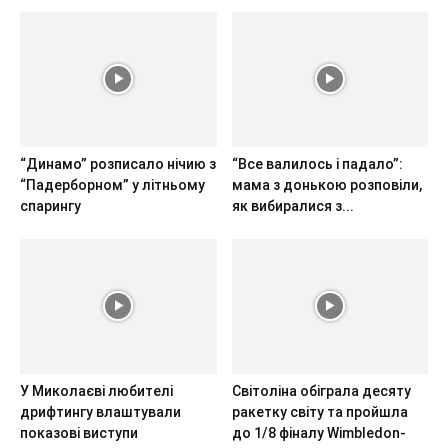
“Динамо” розписало нічию з
“Все валилось і падало”:
“Падерборном” у літньому
мама з донькою розповіли,
спарингу
як вибиралися з...
У Миколаєві любителі
Світоліна обіграла десяту
дрифтингу влаштували
ракетку світу та пройшла
показові виступи
до 1/8 фіналу Wimbledon-