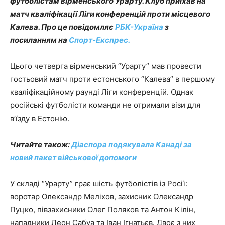
футболістам вірменського Урарту. Клуб приїхав на
матч кваліфікації Ліги конференцій проти місцевого
Калева. Про це повідомляє
РБК-Україна
з
посиланням на
Спорт-Експрес.
Цього четверга вірменський “Урарту” мав провести
гостьовий матч проти естонського “Калева” в першому
кваліфікаційному раунді Ліги конференцій. Однак
російські футболісти команди не отримали візи для
в’їзду в Естонію.
Читайте також:
Діаспора подякувала Канаді за
новий пакет військової допомоги
У складі “Урарту” грає шість футболістів із Росії:
воротар Олександр Меліхов, захисник Олександр
Пуцко, півзахисники Олег Поляков та Антон Кілін,
нападники Леон Сабуа та Іван Ігнатьєв. Двоє з них