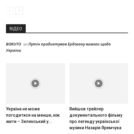
ВІДЕО
BORUTO
Путін продиктував Ердогану вимоги щодо
on
України
Україна не може
Вийшов трейлер
погодитися на менше, ніж
документального фільму
жити – Зеленський у...
про легенду української
музики Назарія Яремчука