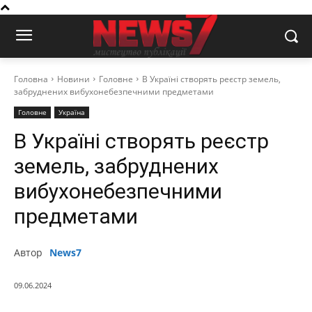
Головна
Новини
Головне
В Україні створять реєстр земель,
забруднених вибухонебезпечними предметами
Головне
Україна
В Україні створять реєстр
земель, забруднених
вибухонебезпечними
предметами
Автор
News7
09.06.2024