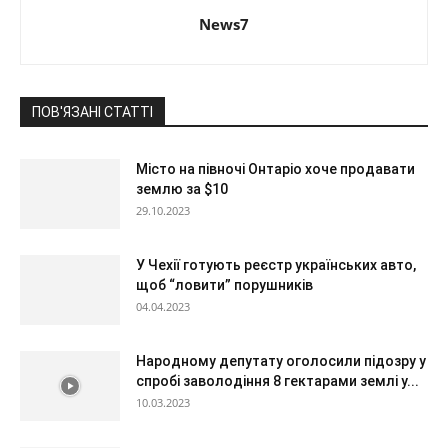
News7
ПОВ'ЯЗАНІ СТАТТІ
Місто на півночі Онтаріо хоче продавати
землю за $10
29.10.2023
У Чехії готують реєстр українських авто,
щоб “ловити” порушників
04.04.2023
Народному депутату оголосили підозру у
спробі заволодіння 8 гектарами землі у...
10.03.2023