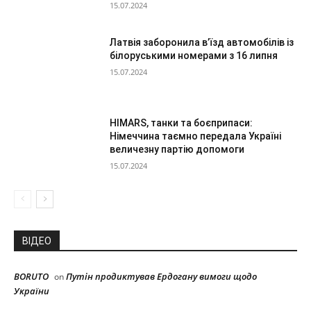
15.07.2024
Латвія заборонила в’їзд автомобілів із
білоруськими номерами з 16 липня
15.07.2024
HIMARS, танки та боєприпаси:
Німеччина таємно передала Україні
величезну партію допомоги
15.07.2024
ВІДЕО
BORUTO
Путін продиктував Ердогану вимоги щодо
on
України