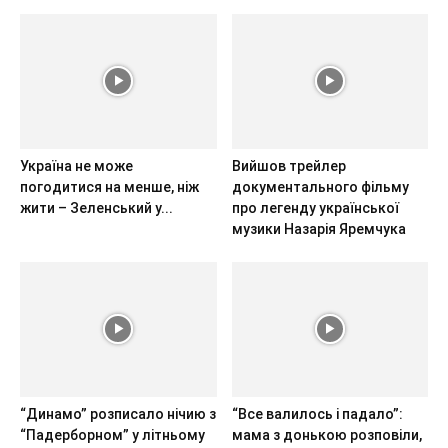
Україна не може
Вийшов трейлер
погодитися на менше, ніж
документального фільму
жити – Зеленський у...
про легенду української
музики Назарія Яремчука
“Динамо” розписало нічию з
“Все валилось і падало”:
“Падерборном” у літньому
мама з донькою розповіли,