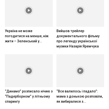
Україна не може
Вийшов трейлер
погодитися на менше, ніж
документального фільму
жити – Зеленський у...
про легенду української
музики Назарія Яремчука
“Динамо” розписало нічию з
“Все валилось і падало”:
“Падерборном” у літньому
мама з донькою розповіли,
спарингу
як вибиралися з...