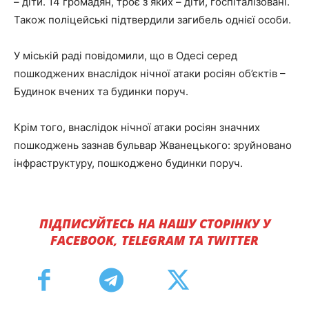
– діти. 14 громадян, троє з яких – діти, госпіталізовані.
Також поліцейські підтвердили загибель однієї особи.
У міській раді повідомили, що в Одесі серед
пошкоджених внаслідок нічної атаки росіян об’єктів –
Будинок вчених та будинки поруч.
Крім того, внаслідок нічної атаки росіян значних
пошкоджень зазнав бульвар Жванецького: зруйновано
інфраструктуру, пошкоджено будинки поруч.
ПІДПИСУЙТЕСЬ НА НАШУ СТОРІНКУ У
FACEBOOK, TELEGRAM ТА TWITTER