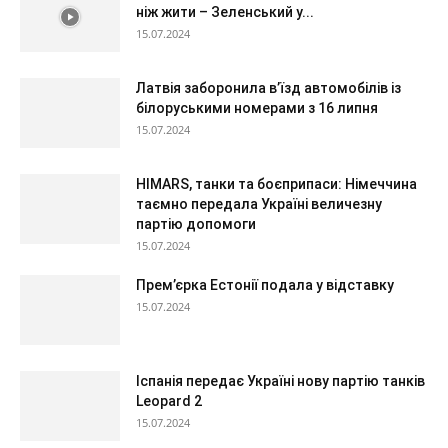
ніж жити – Зеленський у...
15.07.2024
Латвія заборонила в’їзд автомобілів із
білоруськими номерами з 16 липня
15.07.2024
HIMARS, танки та боєприпаси: Німеччина
таємно передала Україні величезну
партію допомоги
15.07.2024
Прем’єрка Естонії подала у відставку
15.07.2024
Іспанія передає Україні нову партію танків
Leopard 2
15.07.2024