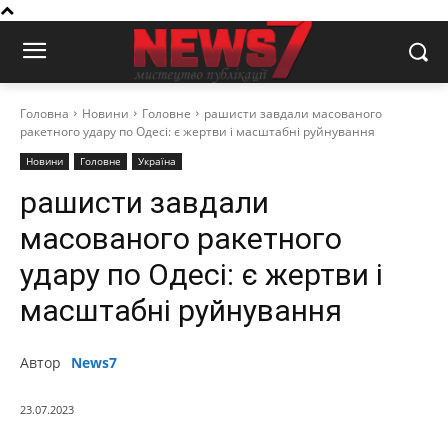
Головна
Новини
Головне
рашисти завдали масованого
ракетного удару по Одесі: є жертви і масштабні руйнування
Новини
Головне
Україна
рашисти завдали
масованого ракетного
удару по Одесі: є жертви і
масштабні руйнування
Автор
News7
23.07.2023