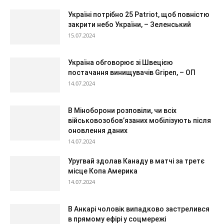
Україні потрібно 25 Patriot, щоб повністю
закрити небо України, – Зеленський
15.07.2024
Україна обговорює зі Швецією
постачання винищувачів Gripen, – ОП
14.07.2024
В Міноборони розповіли, чи всіх
військовозобов’язаних мобілізують після
оновлення даних
14.07.2024
Уругвай здолав Канаду в матчі за третє
місце Копа Америка
14.07.2024
В Анкарі чоловік випадково застрелився
в прямому ефірі у соцмережі