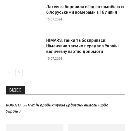
Латвія заборонила в’їзд автомобілів із
білоруськими номерами з 16 липня
15.07.2024
HIMARS, танки та боєприпаси:
Німеччина таємно передала Україні
величезну партію допомоги
15.07.2024
ВІДЕО
BORUTO
Путін продиктував Ердогану вимоги щодо
on
України