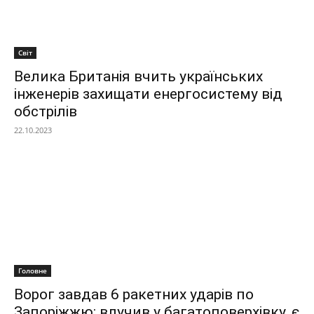
Світ
Велика Британія вчить українських
інженерів захищати енергосистему від
обстрілів
22.10.2023
Головне
Ворог завдав 6 ракетних ударів по
Запоріжжю: влучив у багатоповерхівку, є