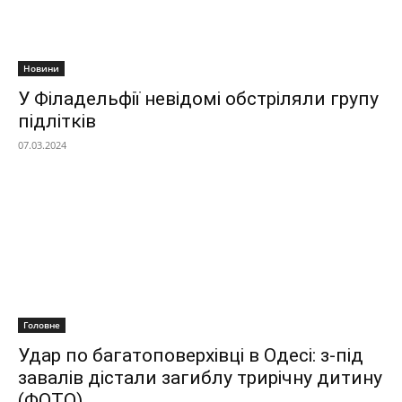
Новини
У Філадельфії невідомі обстріляли групу
підлітків
07.03.2024
Головне
Удар по багатоповерхівці в Одесі: з-під
завалів дістали загиблу трирічну дитину
(ФОТО)