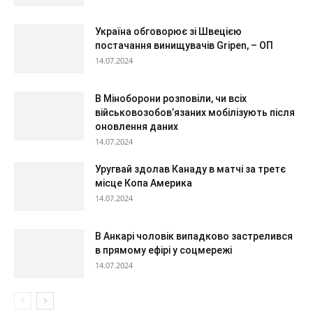
Україна обговорює зі Швецією
постачання винищувачів Gripen, – ОП
14.07.2024
В Міноборони розповіли, чи всіх
військовозобов’язаних мобілізують після
оновлення даних
14.07.2024
Уругвай здолав Канаду в матчі за третє
місце Копа Америка
14.07.2024
В Анкарі чоловік випадково застрелився
в прямому ефірі у соцмережі
14.07.2024