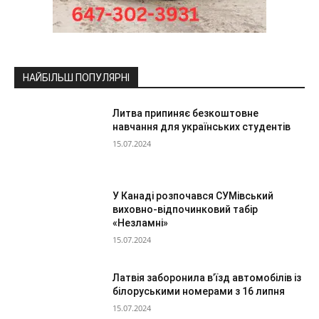
НАЙБІЛЬШ ПОПУЛЯРНІ
Литва припиняє безкоштовне
навчання для українських студентів
15.07.2024
У Канаді розпочався СУМівський
виховно-відпочинковий табір
«Незламні»
15.07.2024
Латвія заборонила в’їзд автомобілів із
білоруськими номерами з 16 липня
15.07.2024