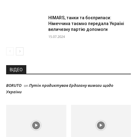
HIMARS, танки та боєприпаси:
Німеччина таємно передала Україні
величезну партію допомоги
15.07.2024
ВІДЕО
BORUTO
Путін продиктував Ердогану вимоги щодо
on
України