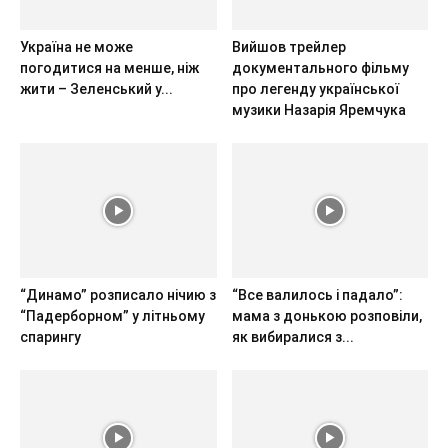
Україна не може
Вийшов трейлер
погодитися на менше, ніж
документального фільму
жити – Зеленський у...
про легенду української
музики Назарія Яремчука
“Динамо” розписало нічию з
“Все валилось і падало”:
“Падерборном” у літньому
мама з донькою розповіли,
спарингу
як вибиралися з...