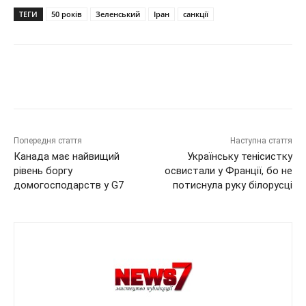
ТЕГИ
50 років
Зеленський
Іран
санкції
Попередня стаття
Наступна стаття
Канада має найвищий
Українську тенісистку
рівень боргу
освистали у Франції, бо не
домогосподарств у G7
потиснула руку білорусці