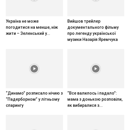
Україна не може
Вийшов трейлер
погодитися на менше, ніж
документального фільму
жити – Зеленський у...
про легенду української
музики Назарія Яремчука
“Динамо” розписало нічию з
“Все валилось і падало”:
“Падерборном” у літньому
мама з донькою розповіли,
спарингу
як вибиралися з...