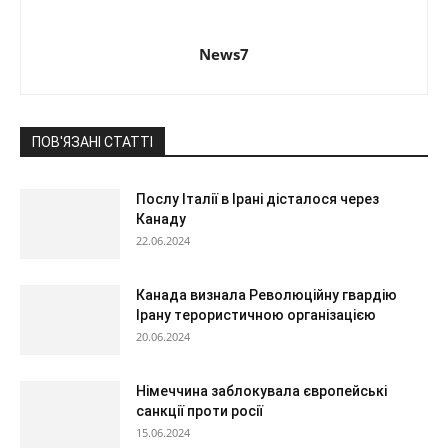
News7
ПОВ'ЯЗАНІ СТАТТІ
Послу Італії в Ірані дісталося через
Канаду
22.06.2024
Канада визнала Революційну гвардію
Ірану терористичною організацією
20.06.2024
Німеччина заблокувала європейські
санкції проти росії
15.06.2024