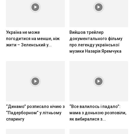
Україна не може
Вийшов трейлер
погодитися на менше, ніж
документального фільму
жити – Зеленський у...
про легенду української
музики Назарія Яремчука
“Динамо” розписало нічию з
“Все валилось і падало”:
“Падерборном” у літньому
мама з донькою розповіли,
спарингу
як вибиралися з...