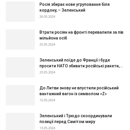
Росія збирає нове угруповання біля
кордону, – Зеленський
26.05.2024
Втрати росіян на фронті перевалили за пів
мільйона осіб
25.05.2024
Зеленський поїде до Франції і буде
просити НАТО збивати російські ракети,...
23.05.2024
До Литви знову не впустили російський
вантажний вагон із символом «Z»
15.05.2024
Зеленський і Трюдо скоординували
позиції перед Самітом миру
13.05.2024