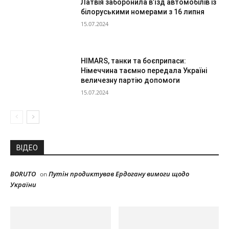
Латвія заборонила в’їзд автомобілів із
білоруськими номерами з 16 липня
15.07.2024
HIMARS, танки та боєприпаси:
Німеччина таємно передала Україні
величезну партію допомоги
15.07.2024
ВІДЕО
BORUTO
Путін продиктував Ердогану вимоги щодо
on
України