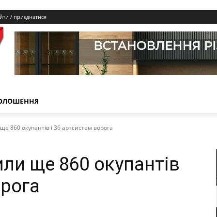
йти / приєднатися
ОЛОШЕННЯ
е 860 окупантів і 36 артсистем ворога
ли ще 860 окупантів
орога