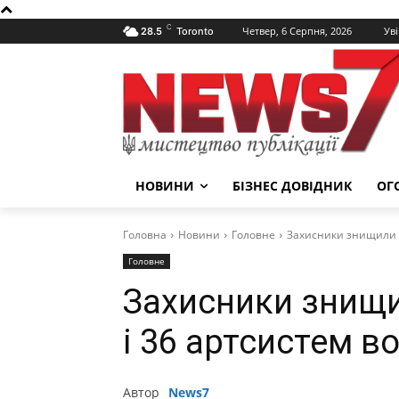
C
Четвер, 6 Серпня, 2026
Уві
28.5
Toronto
НОВИНИ
БІЗНЕС ДОВІДНИК
ОГ
Головна
Новини
Головне
Захисники знищили щ
Головне
Захисники знищи
і 36 артсистем в
Автор
News7