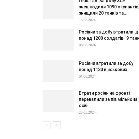
Генштаб: За добу ЗСУ
знешкодили 1090 окупантів
знищили 20 танків та...
15.06.2024
Росіяни за добу втратили щ
понад 1200 солдатів і 9 танк
08.06.2024
Росіяни втратили за добу
понад 1130 військових
01.06.2024
Втрати росіян на фронті
перевалили за пів мільйона
осіб
25.05.2024