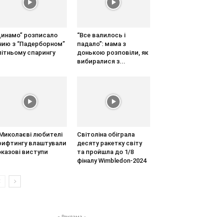
Динамо” розписало
“Все валилось і
ічию з “Падерборном”
падало”: мама з
літньому спарингу
донькою розповіли, як
вибиралися з...
 Миколаєві любителі
Світоліна обіграла
рифтингу влаштували
десяту ракетку світу
оказові виступи
та пройшла до 1/8
фіналу Wimbledon-2024
- Реклама -