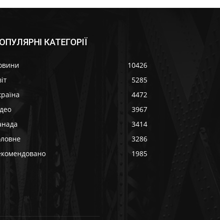
ОПУЛЯРНІ КАТЕГОРІЇ
овини
10426
іт
5285
країна
4472
ідео
3967
анада
3414
оловне
3286
екомендовано
1985