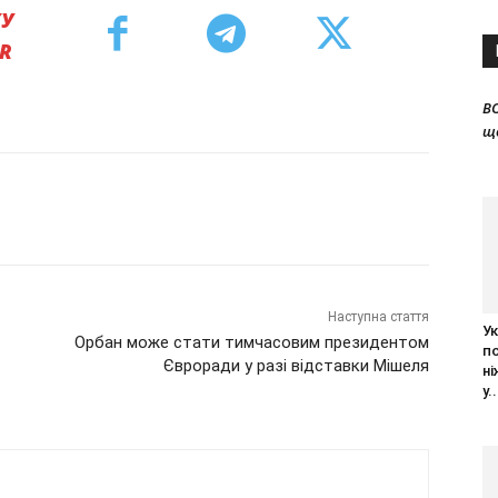
КУ
ER
B
щ
Наступна стаття
Ук
Орбан може стати тимчасовим президентом
п
Євроради у разі відставки Мішеля
ні
у..