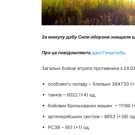
За минулу добу Сили оборони знищили щ
Про це повідомляють
дані Генштабу
.
Загальні бойові втрати противника з 24.02
особового складу ‒ близько 364730 (+8
танків ‒ 6022 (+4) од,
бойових броньованих машин ‒ 11180 (+
артилерійських систем – 8653 (+36) од
РСЗВ – 951 (+1) од,