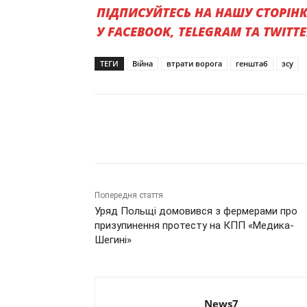
ПІДПИСУЙТЕСЬ НА НАШУ СТОРІН
У FACEBOOK, TELEGRAM ТА TWITT
ТЕГИ
Війна
втрати ворога
генштаб
зсу
Поділитись
Попередня стаття
Уряд Польщі домовився з фермерами про
призупинення протесту на КПП «Медика-
Шегині»
News7