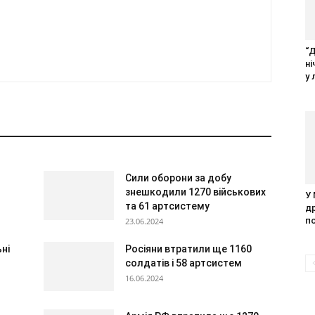
“
н
у 
Сили оборони за добу
знешкодили 1270 військових
У
та 61 артсистему
д
п
23.06.2024
ні
Росіяни втратили ще 1160
солдатів і 58 артсистем
16.06.2024