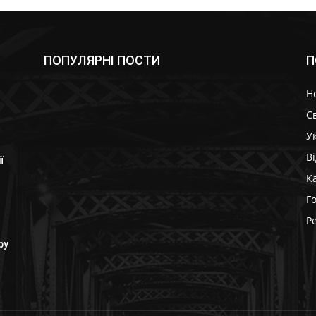
ПОПУЛЯРНІ ПОСТИ
П
Н
Св
У
В
ї
К
Г
Р
ру