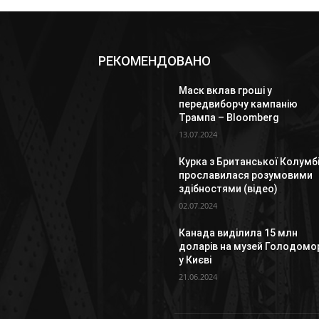
РЕКОМЕНДОВАНО
Маск вклав гроші у
передвиборчу кампанію
Трампа – Bloomberg
13.07.2024
Курка з Британської Колумбі
прославилася розумовими
здібностями (відео)
02.07.2024
Канада виділила 15 млн
доларів на музей Голодомо
у Києві
21.06.2024