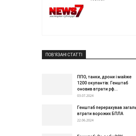
ПОВ'ЯЗАНІ СТАТТІ
ППО, танки, дрони і майже
1200 окупантів: Генштаб
оновив втрати рф...
03.07.2024
Генштаб перерахував загаль
втрати ворожих БПЛА
22.06.2024