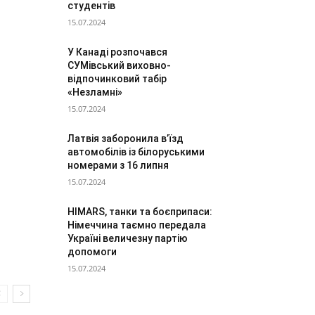
студентів
15.07.2024
У Канаді розпочався
СУМівський виховно-
відпочинковий табір
«Незламні»
15.07.2024
Латвія заборонила в’їзд
автомобілів із білоруськими
номерами з 16 липня
15.07.2024
HIMARS, танки та боєприпаси:
Німеччина таємно передала
Україні величезну партію
допомоги
15.07.2024