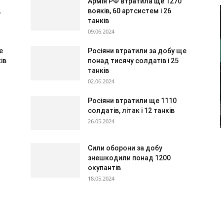
Армія РФ втратила ще 1270
,
вояків, 60 артсистем і 26
танків
09.06.2024
е
Росіяни втратили за добу ще
ів
понад тисячу солдатів і 25
танків
02.06.2024
Росіяни втратили ще 1110
солдатів, літак і 12 танків
26.05.2024
Сили оборони за добу
знешкодили понад 1200
окупантів
18.05.2024