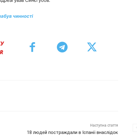
відреагував Синєгубов.
набув чинності
КУ
ER
Наступна стаття
18 людей постраждали в Іспанії внаслідок