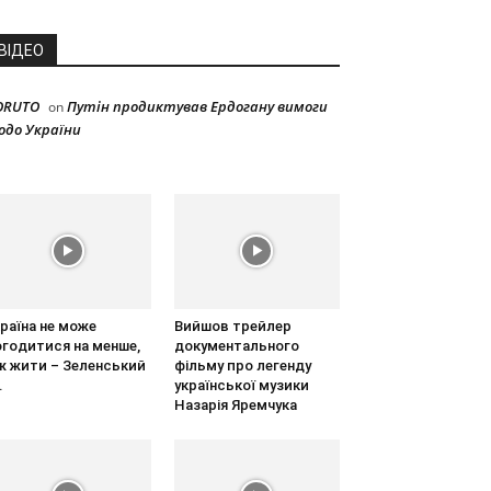
ВІДЕО
ORUTO
Путін продиктував Ердогану вимоги
on
одо України
раїна не може
Вийшов трейлер
огодитися на менше,
документального
ж жити – Зеленський
фільму про легенду
.
української музики
Назарія Яремчука