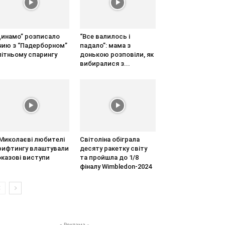
Динамо” розписало
“Все валилось і
ічию з “Падерборном”
падало”: мама з
літньому спарингу
донькою розповіли, як
вибиралися з...
 Миколаєві любителі
Світоліна обіграла
рифтингу влаштували
десяту ракетку світу
оказові виступи
та пройшла до 1/8
фіналу Wimbledon-2024
- Реклама -