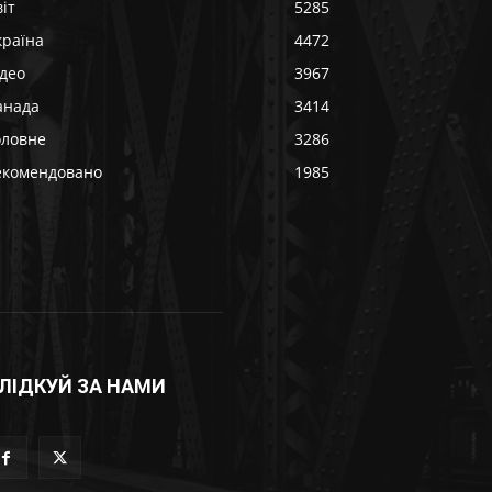
іт
5285
країна
4472
ідео
3967
анада
3414
оловне
3286
екомендовано
1985
ЛІДКУЙ ЗА НАМИ