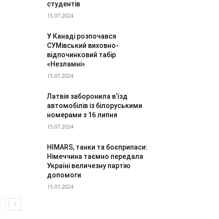
студентів
15.07.2024
У Канаді розпочався
СУМівський виховно-
відпочинковий табір
«Незламні»
15.07.2024
Латвія заборонила в’їзд
автомобілів із білоруськими
номерами з 16 липня
15.07.2024
HIMARS, танки та боєприпаси:
Німеччина таємно передала
Україні величезну партію
допомоги
15.07.2024