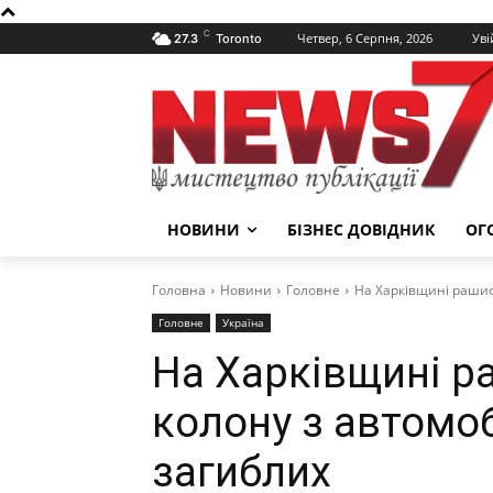
C
Четвер, 6 Серпня, 2026
Уві
27.3
Toronto
НОВИНИ
БІЗНЕС ДОВІДНИК
ОГ
Головна
Новини
Головне
На Харківщині рашис
Головне
Україна
На Харківщині р
колону з автомо
загиблих