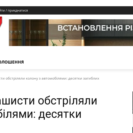
йти / приєднатися
ОЛОШЕННЯ
ти обстріляли колону з автомобілями: десятки загиблих
ашисти обстріляли
білями: десятки