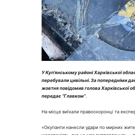
У Куп’янському районі Харківської обла
перебували цивільні. За попередніми дан
жовтня повідомив голова Харківської об
передає “Главком”
.
На місце виїхали правоохоронці та експер
«Окупанти нанесли удари по мирних жителя