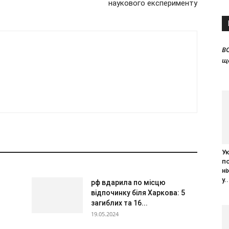
наукового експерименту
B
щ
Ук
п
ні
у..
рф вдарила по місцю
відпочинку біля Харкова: 5
загиблих та 16...
19.05.2024