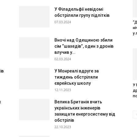
У Філадельфії невідомі
обстріляли групу підлітків
07.03.2024
“
н
у 
Вночі над Одещиною збили
сім “шахедів”, один з дронів
влучив у...
02.03.2024
ів
У Монреалі вдруге за
тиждень обстріляли
єврейську школу
У
12.11.2023
д
п
х
Велика Британія вчить
українських інженерів
захищати енергосистему від
обстрілів
22.10.2023