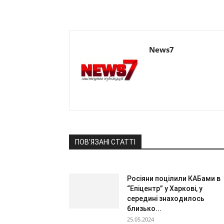
News7
ПОВ'ЯЗАНІ СТАТТІ
Росіяни поцілили КАБами в
“Епіцентр” у Харкові, у
середині знаходилось
близько...
25.05.2024