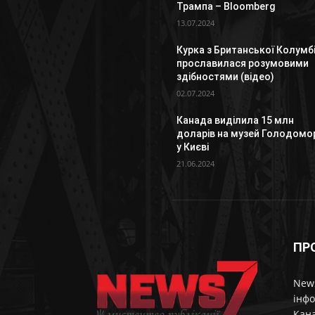
Трампа – Bloomberg
13.07.2024
Курка з Британської Колумбі
прославилася розумовими
здібностями (відео)
02.07.2024
Канада виділила 15 млн
доларів на музей Голодомо
у Києві
21.06.2024
ПР
News
інфо
Кана