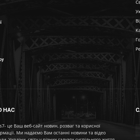
Св
У
В
ї
К
Г
Р
ру
О НАС
С
7- це Ваш веб-сайт новин, розваг та корисної
рмації. Ми надаємо Вам останні новини та відео
ди, України, світу у різних галузях суспільного життя.