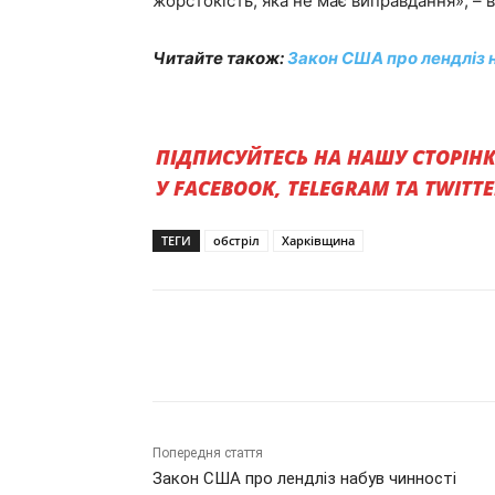
жорстокість, яка не має виправдання», – 
Читайте також:
Закон США про лендліз 
ПІДПИСУЙТЕСЬ НА НАШУ СТОРІН
У FACEBOOK, TELEGRAM ТА TWITT
ТЕГИ
обстріл
Харківщина
Поділитись
Попередня стаття
Закон США про лендліз набув чинності