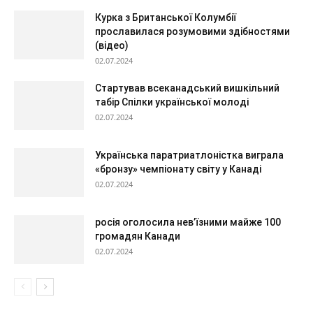
Курка з Британської Колумбії
прославилася розумовими здібностями
(відео)
02.07.2024
Стартував всеканадський вишкільний
табір Спілки української молоді
02.07.2024
Українська паратриатлоністка виграла
«бронзу» чемпіонату світу у Канаді
02.07.2024
росія оголосила нев’їзними майже 100
громадян Канади
02.07.2024