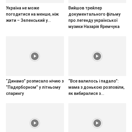
Україна не може
Вийшов трейлер
погодитися на менше, ніж
документального фільму
жити – Зеленський у...
про легенду української
музики Назарія Яремчука
“Динамо” розписало нічию з
“Все валилось і падало”:
“Падерборном” у літньому
мама з донькою розповіли,
спарингу
як вибиралися з...