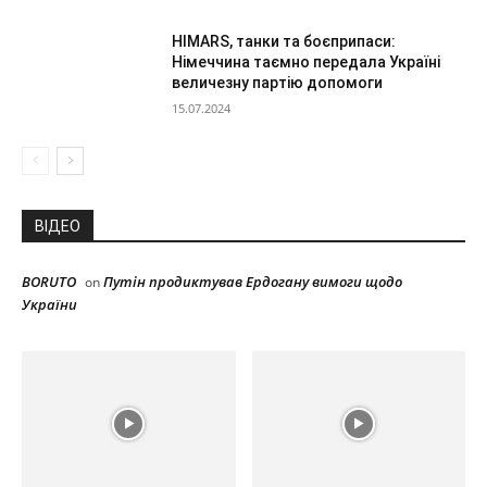
HIMARS, танки та боєприпаси:
Німеччина таємно передала Україні
величезну партію допомоги
15.07.2024
ВІДЕО
BORUTO
Путін продиктував Ердогану вимоги щодо
on
України