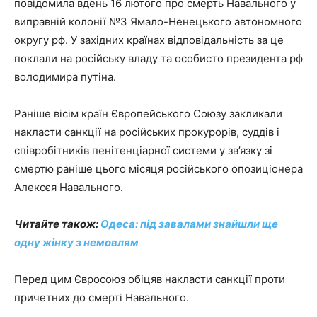
повідомила вдень 16 лютого про смерть Навального у
виправній колонії №3 Ямало-Ненецького автономного
округу рф. У західних країнах відповідальність за це
поклали на російську владу та особисто президента рф
володимира путіна.
Раніше вісім країн Європейського Союзу закликали
накласти санкції на російських прокурорів, суддів і
співробітників пенітенціарної системи у зв’язку зі
смертю раніше цього місяця російського опозиціонера
Алексєя Навального.
Читайте також:
Одеса: під завалами знайшли ще
одну жінку з немовлям
Перед цим Євросоюз обіцяв накласти санкції проти
причетних до смерті Навального.