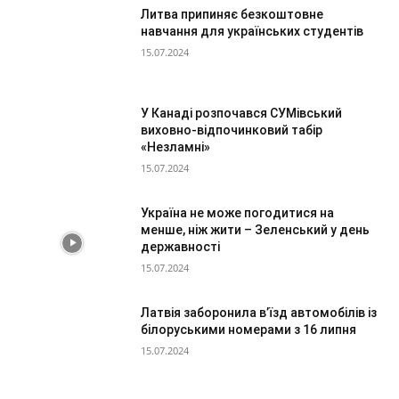
Литва припиняє безкоштовне
навчання для українських студентів
15.07.2024
У Канаді розпочався СУМівський
виховно-відпочинковий табір
«Незламні»
15.07.2024
Україна не може погодитися на
менше, ніж жити – Зеленський у день
державності
15.07.2024
Латвія заборонила в’їзд автомобілів із
білоруськими номерами з 16 липня
15.07.2024