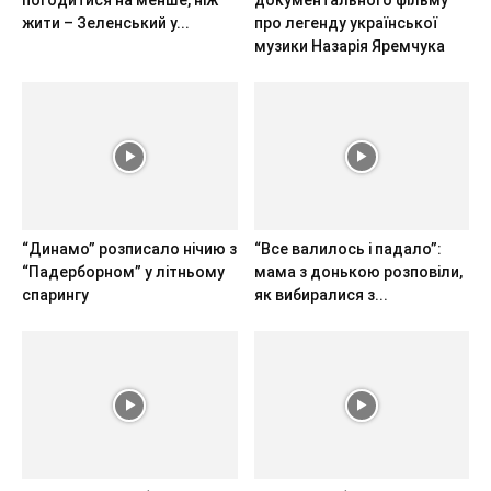
жити – Зеленський у...
про легенду української
музики Назарія Яремчука
“Динамо” розписало нічию з
“Все валилось і падало”:
“Падерборном” у літньому
мама з донькою розповіли,
спарингу
як вибиралися з...