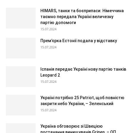
HIMARS, танки та боєприпаси: Німеччина
таємно передала Україні величезну
партію допомоги
15.07.2024
Прем’єрка Естонії подала у відставку
15.07.2024
Іспанія передає Україні нову партію танків
Leopard 2
15.07.2024
Україні потрібно 25 Patriot, щоб повністю
закрити небо України, – Зеленський
15.07.2024
Україна обговорює зі Швецією
постачання винищувачів Gripen, – ОП