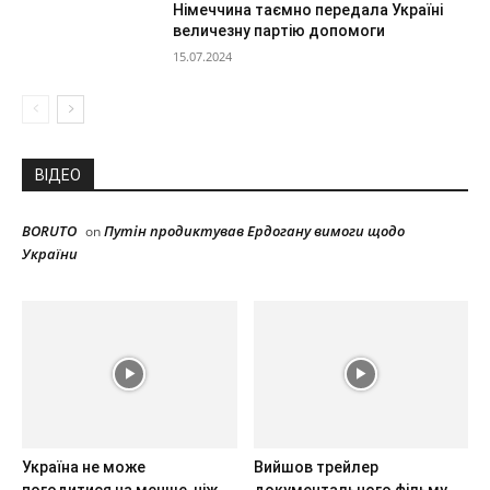
Німеччина таємно передала Україні
величезну партію допомоги
15.07.2024
ВІДЕО
BORUTO
Путін продиктував Ердогану вимоги щодо
on
України
Україна не може
Вийшов трейлер
погодитися на менше, ніж
документального фільму