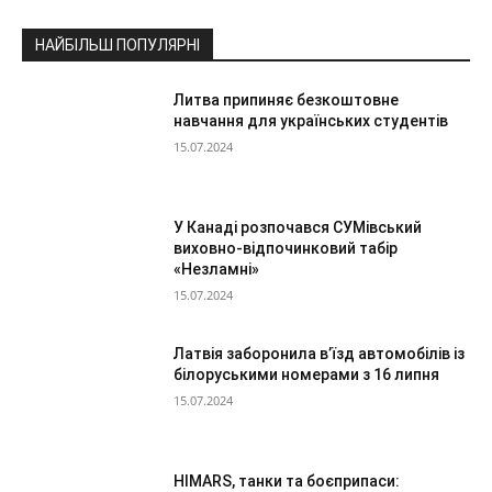
НАЙБІЛЬШ ПОПУЛЯРНІ
Литва припиняє безкоштовне
навчання для українських студентів
15.07.2024
У Канаді розпочався СУМівський
виховно-відпочинковий табір
«Незламні»
15.07.2024
Латвія заборонила в’їзд автомобілів із
білоруськими номерами з 16 липня
15.07.2024
HIMARS, танки та боєприпаси: