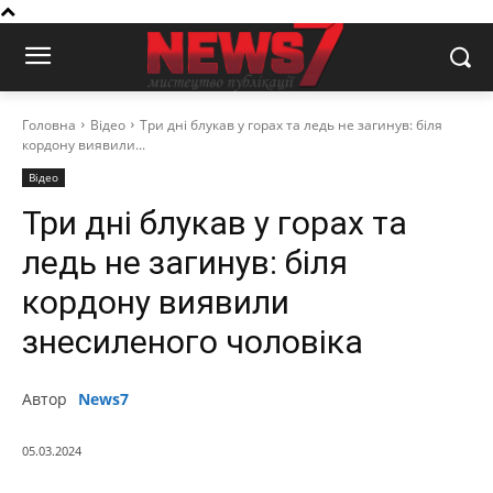
Головна
Відео
Три дні блукав у горах та ледь не загинув: біля
кордону виявили...
Відео
Три дні блукав у горах та
ледь не загинув: біля
кордону виявили
знесиленого чоловіка
Автор
News7
05.03.2024