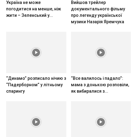
Україна не може
Вийшов трейлер
погодитися на менше, ніж
документального фільму
жити – Зеленський у...
про легенду української
музики Назарія Яремчука
“Динамо” розписало нічию з
“Все валилось і падало”:
“Падерборном” у літньому
мама з донькою розповіли,
спарингу
як вибиралися з...