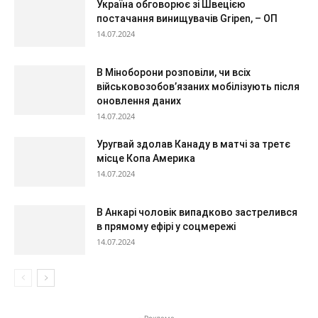
Україна обговорює зі Швецією
постачання винищувачів Gripen, – ОП
14.07.2024
В Міноборони розповіли, чи всіх
військовозобов’язаних мобілізують після
оновлення даних
14.07.2024
Уругвай здолав Канаду в матчі за третє
місце Копа Америка
14.07.2024
В Анкарі чоловік випадково застрелився
в прямому ефірі у соцмережі
14.07.2024