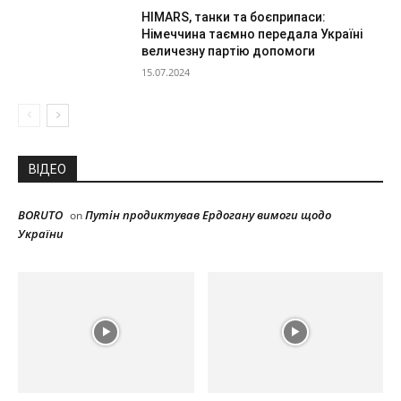
HIMARS, танки та боєприпаси:
Німеччина таємно передала Україні
величезну партію допомоги
15.07.2024
ВІДЕО
BORUTO
Путін продиктував Ердогану вимоги щодо
on
України