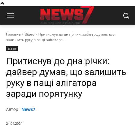
Головна
Відео
Притиснув до дна річки: дайвер думав, що
залишить руку в пащі алігатора...
Відео
Притиснув до дна річки:
дайвер думав, що залишить
руку в пащі алігатора
заради порятунку
Автор
News7
24.04.2024