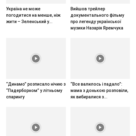
Україна не може
Вийшов трейлер
погодитися на менше, ніж
документального фільму
жити – Зеленський у...
про легенду української
музики Назарія Яремчука
“Динамо” розписало нічию з
“Все валилось і падало”:
“Падерборном” у літньому
мама з донькою розповіли,
спарингу
як вибиралися з...