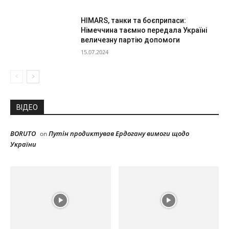
HIMARS, танки та боєприпаси:
Німеччина таємно передала Україні
величезну партію допомоги
15.07.2024
ВІДЕО
BORUTO
Путін продиктував Ердогану вимоги щодо
on
України