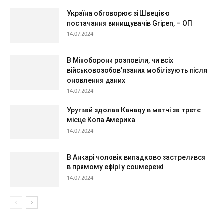
Україна обговорює зі Швецією
постачання винищувачів Gripen, – ОП
14.07.2024
В Міноборони розповіли, чи всіх
військовозобов’язаних мобілізують після
оновлення даних
14.07.2024
Уругвай здолав Канаду в матчі за третє
місце Копа Америка
14.07.2024
В Анкарі чоловік випадково застрелився
в прямому ефірі у соцмережі
14.07.2024