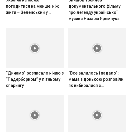
погодитися на менше, ніж
документального фільму
жити – Зеленський у...
про легенду української
музики Назарія Яремчука
“Динамо” розписало нічию з
“Все валилось і падало”:
“Падерборном” у літньому
мама з донькою розповіли,
спарингу
як вибиралися з...