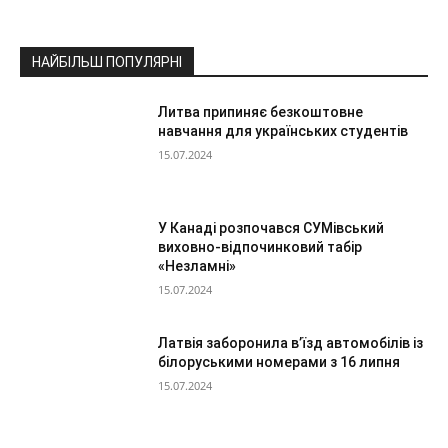
НАЙБІЛЬШ ПОПУЛЯРНІ
Литва припиняє безкоштовне
навчання для українських студентів
15.07.2024
У Канаді розпочався СУМівський
виховно-відпочинковий табір
«Незламні»
15.07.2024
Латвія заборонила в’їзд автомобілів із
білоруськими номерами з 16 липня
15.07.2024