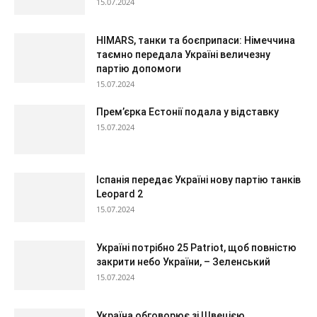
15.07.2024
HIMARS, танки та боєприпаси: Німеччина
таємно передала Україні величезну
партію допомоги
15.07.2024
Прем’єрка Естонії подала у відставку
15.07.2024
Іспанія передає Україні нову партію танків
Leopard 2
15.07.2024
Україні потрібно 25 Patriot, щоб повністю
закрити небо України, – Зеленський
15.07.2024
Україна обговорює зі Швецією