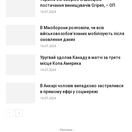
постачання винищувачів Gripen, – ОП
14.07.2024
В Міноборони розповіли, чи всіх
військовозобов’язаних мобілізують після
оновлення даних
14.07.2024
Уругвай здолав Канаду в матчі за третє
місце Копа Америка
14.07.2024
В Анкарі чоловік випадково застрелився
в прямому ефірі у соцмережі
14.07.2024
- Реклама -