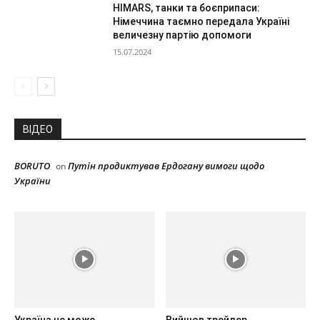
HIMARS, танки та боєприпаси:
Німеччина таємно передала Україні
величезну партію допомоги
15.07.2024
ВІДЕО
BORUTO
Путін продиктував Ердогану вимоги щодо
on
України
Україна не може
Вийшов трейлер