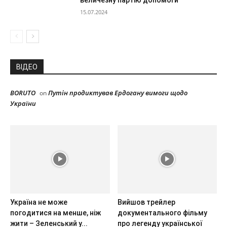
величезну партію допомоги
15.07.2024
ВІДЕО
BORUTO
Путін продиктував Ердогану вимоги щодо
on
України
Україна не може
Вийшов трейлер
погодитися на менше, ніж
документального фільму
жити – Зеленський у...
про легенду української