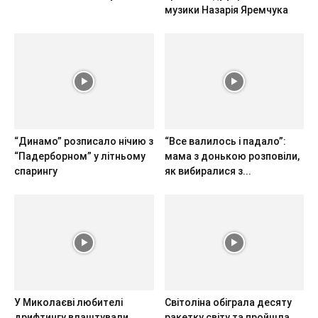
музики Назарія Яремчука
“Динамо” розписало нічию з
“Все валилось і падало”:
“Падерборном” у літньому
мама з донькою розповіли,
спарингу
як вибиралися з...
У Миколаєві любителі
Світоліна обіграла десяту
дрифтингу влаштували
ракетку світу та пройшла