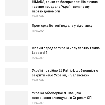
HIMARS, танки та боєприпаси: Німеччина
таємно передала Україні величезну
партію допомоги
15.07.2024
Прем’єрка Естонії подала у відставку
15.07.2024
Іспанія передає Україні нову партію танків
Leopard 2
15.07.2024
Україні потрібно 25 Patriot, щоб повністю
закрити небо України, – Зеленський
15.07.2024
Україна обговорює зі Швецією
постачання винищувачів Gripen, – ОП
14.07.2024