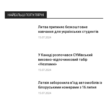
НАЙБІЛЬШ ПОПУЛЯРНІ
Литва припиняє безкоштовне
навчання для українських студентів
15.07.2024
У Канаді розпочався СУМівський
виховно-відпочинковий табір
«Незламні»
15.07.2024
Латвія заборонила в’їзд автомобілів із
білоруськими номерами з 16 липня
15.07.2024