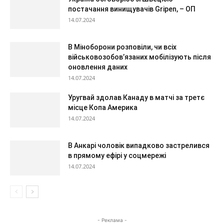
постачання винищувачів Gripen, – ОП
14.07.2024
В Міноборони розповіли, чи всіх
військовозобов’язаних мобілізують після
оновлення даних
14.07.2024
Уругвай здолав Канаду в матчі за третє
місце Копа Америка
14.07.2024
В Анкарі чоловік випадково застрелився
в прямому ефірі у соцмережі
14.07.2024
- Реклама -