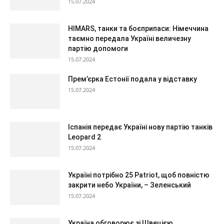
15.07.2024
HIMARS, танки та боєприпаси: Німеччина
таємно передала Україні величезну
партію допомоги
15.07.2024
Прем’єрка Естонії подала у відставку
15.07.2024
Іспанія передає Україні нову партію танків
Leopard 2
15.07.2024
Україні потрібно 25 Patriot, щоб повністю
закрити небо України, – Зеленський
15.07.2024
Україна обговорює зі Швецією