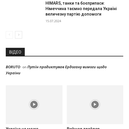
HIMARS, танки та боєприпаси:
Німеччина таємно передала Україні
величезну партію допомоги
15.07.2024
ВІДЕО
BORUTO
Путін продиктував Ердогану вимоги щодо
on
України
Україна не може
Вийшов трейлер