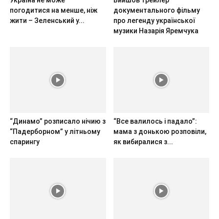
погодитися на менше, ніж
документального фільму
жити – Зеленський у...
про легенду української
музики Назарія Яремчука
“Динамо” розписало нічию з
“Все валилось і падало”:
“Падерборном” у літньому
мама з донькою розповіли,
спарингу
як вибиралися з...