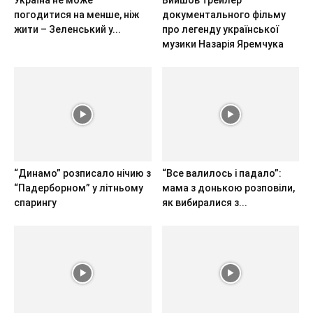
погодитися на менше, ніж
документального фільму
жити – Зеленський у...
про легенду української
музики Назарія Яремчука
“Динамо” розписало нічию з
“Все валилось і падало”:
“Падерборном” у літньому
мама з донькою розповіли,
спарингу
як вибиралися з...