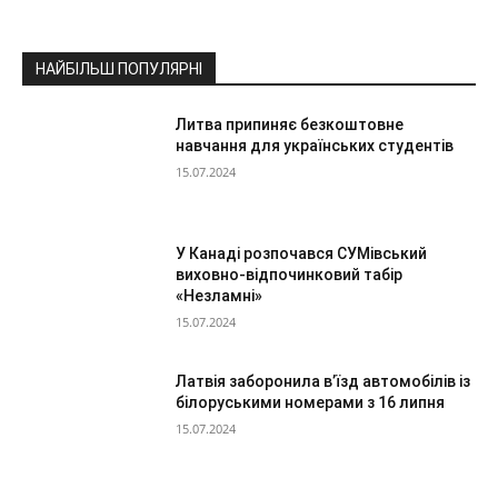
НАЙБІЛЬШ ПОПУЛЯРНІ
Литва припиняє безкоштовне
навчання для українських студентів
15.07.2024
У Канаді розпочався СУМівський
виховно-відпочинковий табір
«Незламні»
15.07.2024
Латвія заборонила в’їзд автомобілів із
білоруськими номерами з 16 липня
15.07.2024