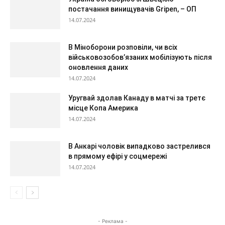
постачання винищувачів Gripen, – ОП
14.07.2024
В Міноборони розповіли, чи всіх
військовозобов’язаних мобілізують після
оновлення даних
14.07.2024
Уругвай здолав Канаду в матчі за третє
місце Копа Америка
14.07.2024
В Анкарі чоловік випадково застрелився
в прямому ефірі у соцмережі
14.07.2024
- Реклама -