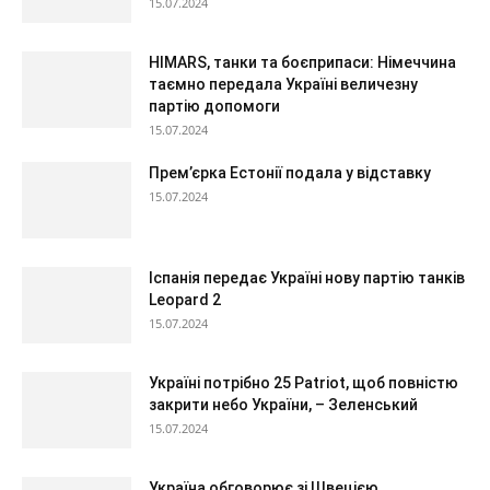
15.07.2024
HIMARS, танки та боєприпаси: Німеччина
таємно передала Україні величезну
партію допомоги
15.07.2024
Прем’єрка Естонії подала у відставку
15.07.2024
Іспанія передає Україні нову партію танків
Leopard 2
15.07.2024
Україні потрібно 25 Patriot, щоб повністю
закрити небо України, – Зеленський
15.07.2024
Україна обговорює зі Швецією