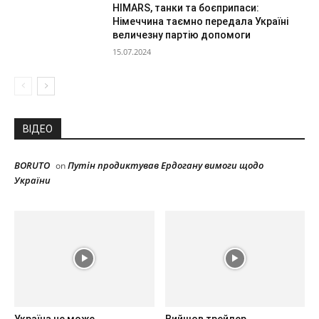
HIMARS, танки та боєприпаси:
Німеччина таємно передала Україні
величезну партію допомоги
15.07.2024
ВІДЕО
BORUTO
Путін продиктував Ердогану вимоги щодо
on
України
Україна не може
Вийшов трейлер