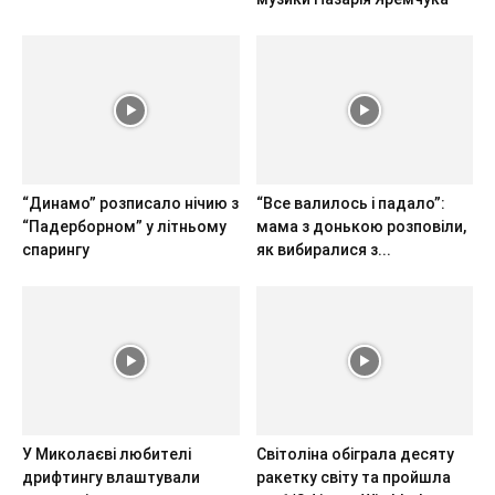
“Динамо” розписало нічию з
“Все валилось і падало”:
“Падерборном” у літньому
мама з донькою розповіли,
спарингу
як вибиралися з...
У Миколаєві любителі
Світоліна обіграла десяту
дрифтингу влаштували
ракетку світу та пройшла