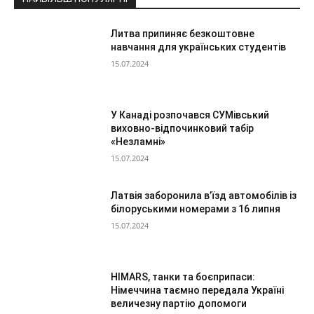
Литва припиняє безкоштовне
навчання для українських студентів
15.07.2024
У Канаді розпочався СУМівський
виховно-відпочинковий табір
«Незламні»
15.07.2024
Латвія заборонила в’їзд автомобілів із
білоруськими номерами з 16 липня
15.07.2024
HIMARS, танки та боєприпаси:
Німеччина таємно передала Україні
величезну партію допомоги