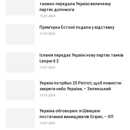
таємно передала Україні величезну
партію допомоги
15.07.2024
Прем’єрка Естонії подала у відставку
15.07.2024
Іспанія передає Україні нову партію танків
Leopard 2
15.07.2024
Україні потрібно 25 Patriot, щоб повністю
закрити небо України, – Зеленський
15.07.2024
Україна обговорює зі Швецією
постачання винищувачів Gripen, – ОП
14.07.2024