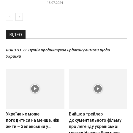
15.07.2024
ВІДЕО
BORUTO
Путін продиктував Ердогану вимоги щодо
on
України
Україна не може
Вийшов трейлер
погодитися на менше, ніж
документального фільму
жити – Зеленський у...
про легенду української
музики Назарія Яремчука