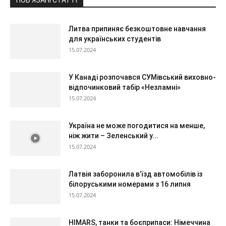
ПОВ'ЯЗАНІ СТАТТІ
Литва припиняє безкоштовне навчання
для українських студентів
15.07.2024
У Канаді розпочався СУМівський виховно-
відпочинковий табір «Незламні»
15.07.2024
Україна не може погодитися на менше,
ніж жити – Зеленський у...
15.07.2024
Латвія заборонила в’їзд автомобілів із
білоруськими номерами з 16 липня
15.07.2024
HIMARS, танки та боєприпаси: Німеччина