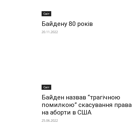
Світ
Байдену 80 років
20.11.2022
Світ
Байден назвав “трагічною
помилкою” скасування права
на аборти в США
25.06.2022