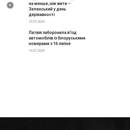
на менше, ніж жити –
Зеленський у день
державності
15.07.2024
Латвія заборонила в’їзд
автомобілів із білоруськими
номерами з 16 липня
15.07.2024