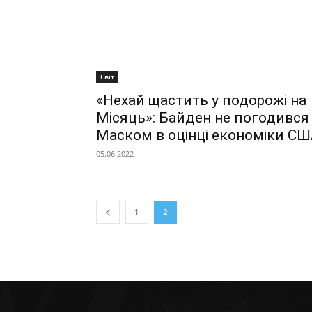
Світ
«Нехай щастить у подорожі на
Місяць»: Байден не погодився
Маском в оцінці економіки С
05.06.2022
1
2