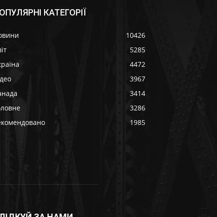
ОПУЛЯРНІ КАТЕГОРІЇ
овини
10426
іт
5285
країна
4472
ідео
3967
анада
3414
оловне
3286
екомендовано
1985
ЛІДКУЙ ЗА НАМИ