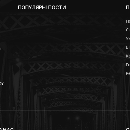
ПОПУЛЯРНІ ПОСТИ
П
Н
Св
У
В
ї
К
Г
Р
ру
О НАС
С