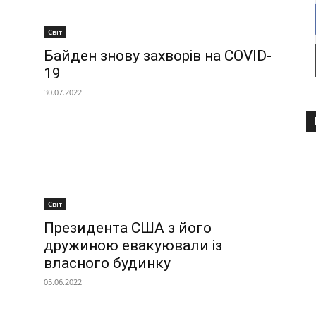
Світ
Байден знову захворів на COVID-
19
30.07.2022
Світ
Президента США з його
дружиною евакуювали із
власного будинку
05.06.2022