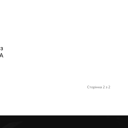
 з
ША
Сторінка 2 з 2