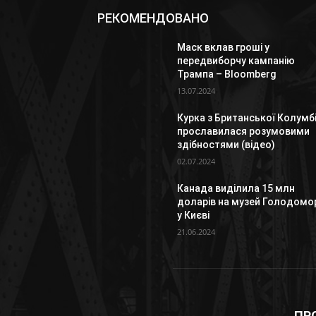
РЕКОМЕНДОВАНО
Маск вклав гроші у
передвиборчу кампанію
Трампа – Bloomberg
13.07.2024
Курка з Британської Колумбі
прославилася розумовими
здібностями (відео)
02.07.2024
Канада виділила 15 млн
доларів на музей Голодомо
у Києві
21.06.2024
ПР