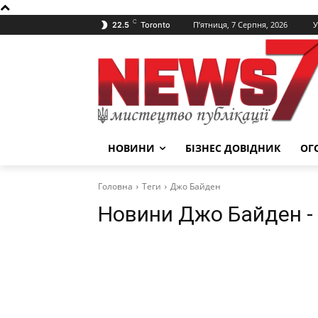
C
П’ятниця, 7 Серпня, 2026
У
22.5
Toronto
НОВИНИ
БІЗНЕС ДОВІДНИК
ОГ
Головна
Теги
Джо Байден
Новини
Джо Байден
-