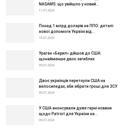
NASAMS: що увійшло у новий...
11.07.2024
Понад 1 млрд доларів на ППО: деталі
нової допомоги Україні від...
10.07.2024
Ураган «Берил» дійшов до США:
щонайменше двоє загиблих
09.07.2024
Двоє українців перетнули США на
велосипедах, аби зібрати гроші для ЗСУ
09.07.2024
У США анонсували дуже гарні новини
щодо Patriot для України на...
09.07.2024