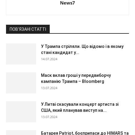
News7
ПОВ'ЯЗАНІ СТАТТІ
У Трампа стріляли. Що відомо і в якому
стані кандидат у...
14.07.2024
Маск вклав гроші у передвиборчу
кампанію Трампа – Bloomberg
13.07.2024
У Литві скасували концерт артиста зі
США, який планував виступ на...
13.07.2024
Батарея Patriot, боєприпаси до HIMARS та