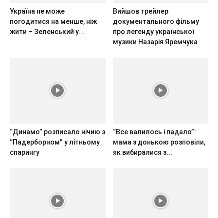
Україна не може
Вийшов трейлер
погодитися на менше, ніж
документального фільму
жити – Зеленський у...
про легенду української
музики Назарія Яремчука
“Динамо” розписало нічию з
“Все валилось і падало”:
“Падерборном” у літньому
мама з донькою розповіли,
спарингу
як вибиралися з...