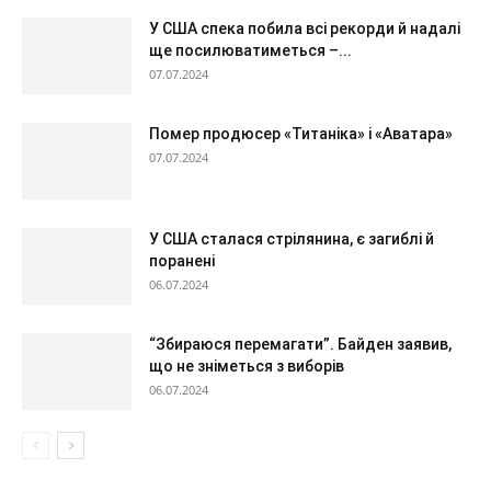
У США спека побила всі рекорди й надалі
ще посилюватиметься –...
07.07.2024
Помер продюсер «Титаніка» і «Аватара»
07.07.2024
У США сталася стрілянина, є загиблі й
поранені
06.07.2024
“Збираюся перемагати”. Байден заявив,
що не зніметься з виборів
06.07.2024