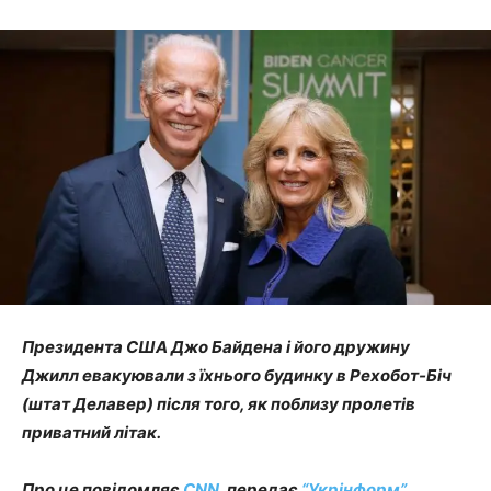
Президента США Джо Байдена і його дружину
Джилл евакуювали з їхнього будинку в Рехобот-Біч
(штат Делавер) після того, як поблизу пролетів
приватний літак.
Про це повідомляє
CNN
, передає
“Укрінформ”
.