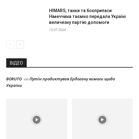
HIMARS, танки та боєприпаси:
Німеччина таємно передала Україні
величезну партію допомоги
15.07.2024
ВІДЕО
BORUTO
Путін продиктував Ердогану вимоги щодо
on
України