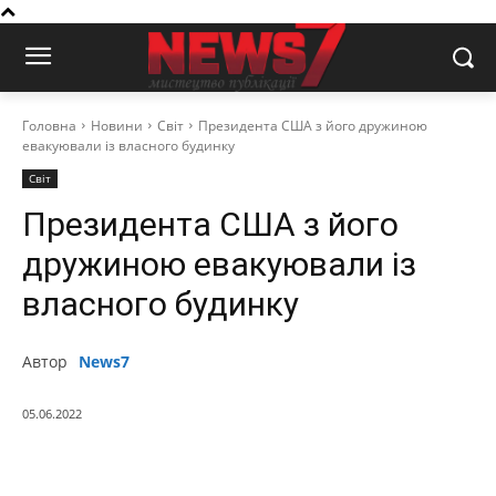
Головна
Новини
Світ
Президента США з його дружиною
евакуювали із власного будинку
Світ
Президента США з його
дружиною евакуювали із
власного будинку
Автор
News7
05.06.2022