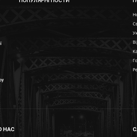
ПОПУЛЯРНІ ПОСТИ
П
Н
Св
У
В
ї
К
Г
Р
ру
О НАС
С