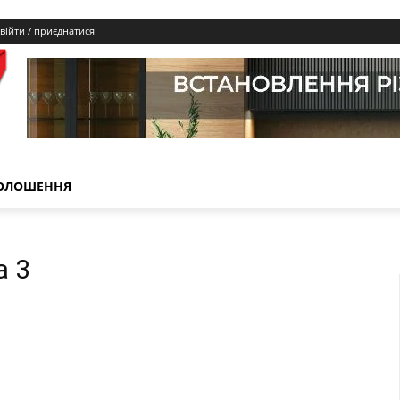
війти / приєднатися
ОЛОШЕННЯ
а 3