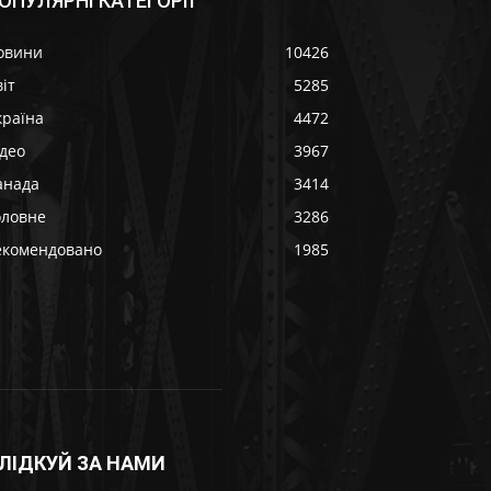
ОПУЛЯРНІ КАТЕГОРІЇ
овини
10426
іт
5285
країна
4472
ідео
3967
анада
3414
оловне
3286
екомендовано
1985
ЛІДКУЙ ЗА НАМИ