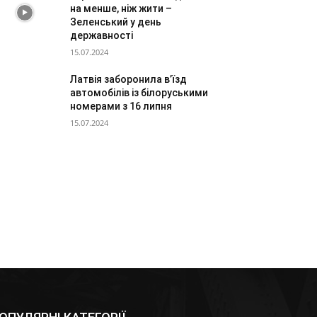
на менше, ніж жити –
Зеленський у день
державності
15.07.2024
Латвія заборонила в’їзд
автомобілів із білоруськими
номерами з 16 липня
15.07.2024