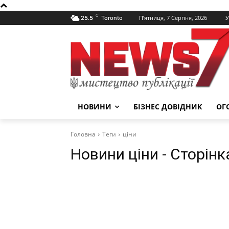
C
П’ятниця, 7 Серпня, 2026
У
25.5
Toronto
НОВИНИ
БІЗНЕС ДОВІДНИК
ОГ
Головна
Теги
ціни
Новини
ціни
- Сторінк