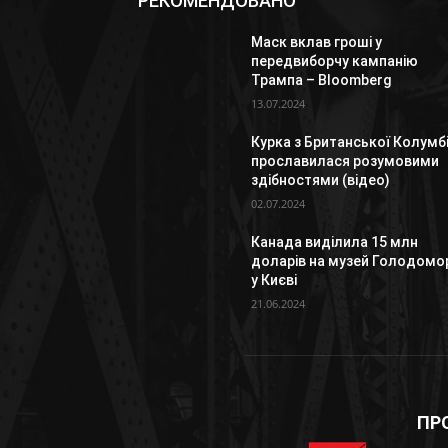
РЕКОМЕНДОВАНО
Маск вклав гроші у
передвиборчу кампанію
Трампа – Bloomberg
13.07.2024
Курка з Британської Колумбі
прославилася розумовими
здібностями (відео)
02.07.2024
Канада виділила 15 млн
доларів на музей Голодомо
у Києві
21.06.2024
ПР