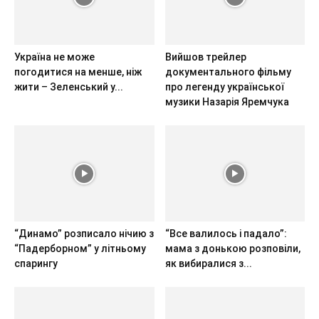
Україна не може
Вийшов трейлер
погодитися на менше, ніж
документального фільму
жити – Зеленський у...
про легенду української
музики Назарія Яремчука
“Динамо” розписало нічию з
“Все валилось і падало”:
“Падерборном” у літньому
мама з донькою розповіли,
спарингу
як вибиралися з...