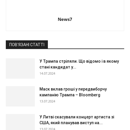
News7
ПОВ'ЯЗАНІ СТАТТІ
У Трампа стріляли. Що відомо і в якому
стані кандидат у...
14.07.2024
Маск вклав гроші у передвиборчу
кампанію Трампа – Bloomberg
13.07.2024
У Литві скасували концерт артиста зі
США, який планував виступ на...
13.07.2024