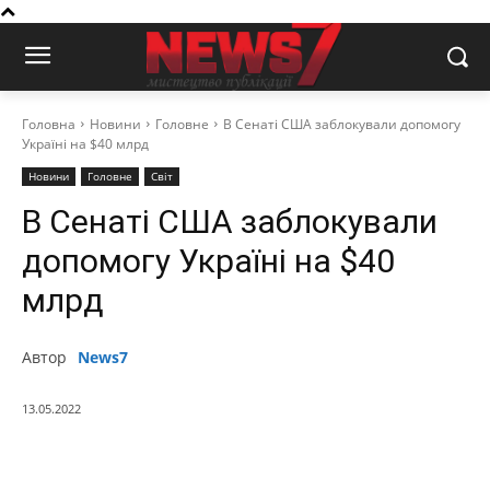
Головна
Новини
Головне
В Сенаті США заблокували допомогу
Україні на $40 млрд
Новини
Головне
Світ
В Сенаті США заблокували
допомогу Україні на $40
млрд
Автор
News7
13.05.2022