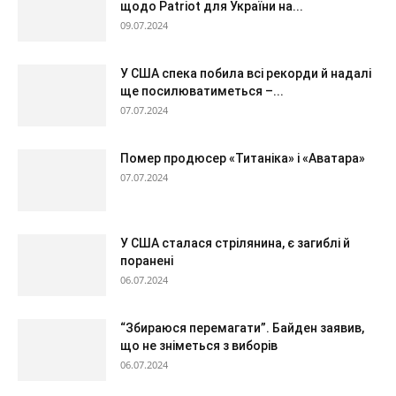
щодо Patriot для України на...
09.07.2024
У США спека побила всі рекорди й надалі
ще посилюватиметься –...
07.07.2024
Помер продюсер «Титаніка» і «Аватара»
07.07.2024
У США сталася стрілянина, є загиблі й
поранені
06.07.2024
“Збираюся перемагати”. Байден заявив,
що не зніметься з виборів
06.07.2024