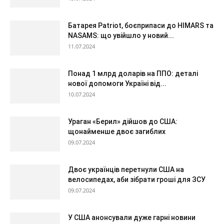
Батарея Patriot, боєприпаси до HIMARS та
NASAMS: що увійшло у новий...
11.07.2024
Понад 1 млрд доларів на ППО: деталі
нової допомоги Україні від...
10.07.2024
Ураган «Берил» дійшов до США:
щонайменше двоє загиблих
09.07.2024
Двоє українців перетнули США на
велосипедах, аби зібрати гроші для ЗСУ
09.07.2024
У США анонсували дуже гарні новини