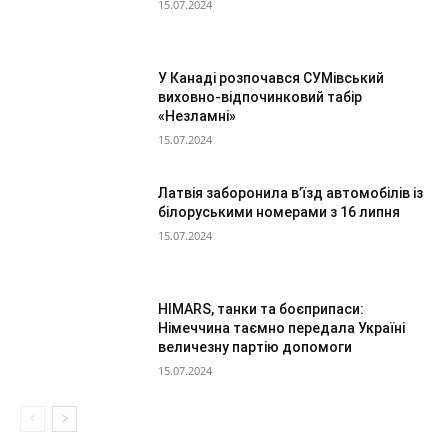
15.07.2024
У Канаді розпочався СУМівський
виховно-відпочинковий табір
«Незламні»
15.07.2024
Латвія заборонила в’їзд автомобілів із
білоруськими номерами з 16 липня
15.07.2024
HIMARS, танки та боєприпаси:
Німеччина таємно передала Україні
величезну партію допомоги
15.07.2024