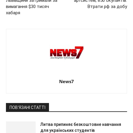
Львівщини затримали за
артсистем, 850 окупантів.
вимагання $30 тисяч
Втрати рф за добу
хабаря
News7
ПОВ'ЯЗАНІ СТАТТІ
Литва припиняє безкоштовне навчання
для українських студентів