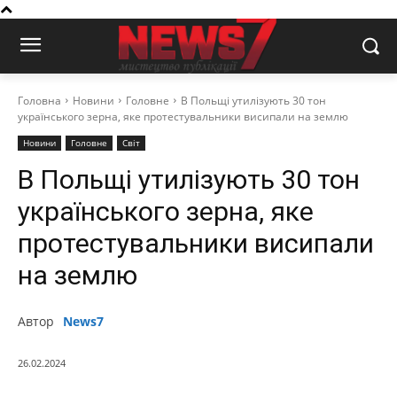
Головна
Новини
Головне
В Польщі утилізують 30 тон
українського зерна, яке протестувальники висипали на землю
Новини
Головне
Світ
В Польщі утилізують 30 тон
українського зерна, яке
протестувальники висипали
на землю
Автор
News7
26.02.2024