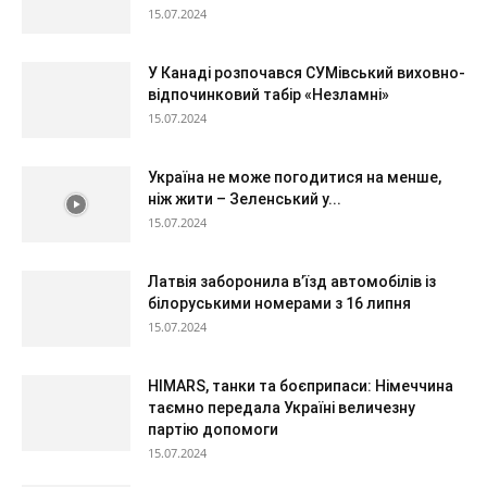
15.07.2024
У Канаді розпочався СУМівський виховно-
відпочинковий табір «Незламні»
15.07.2024
Україна не може погодитися на менше,
ніж жити – Зеленський у...
15.07.2024
Латвія заборонила в’їзд автомобілів із
білоруськими номерами з 16 липня
15.07.2024
HIMARS, танки та боєприпаси: Німеччина
таємно передала Україні величезну
партію допомоги
15.07.2024