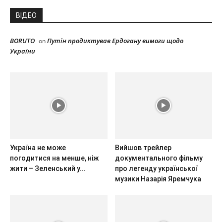
ВІДЕО
BORUTO
Путін продиктував Ердогану вимоги щодо
on
України
Україна не може
Вийшов трейлер
погодитися на менше, ніж
документального фільму
жити – Зеленський у...
про легенду української
музики Назарія Яремчука