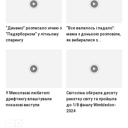
“Динамо” розписало нічию з
“Все валилось і падало”:
“Падерборном” у літньому
мама з донькою розповіли,
спарингу
як вибиралися з...
У Миколаєві любителі
Світоліна обіграла десяту
дрифтингу влаштували
ракетку світу та пройшла
показові виступи
до 1/8 фіналу Wimbledon-
2024