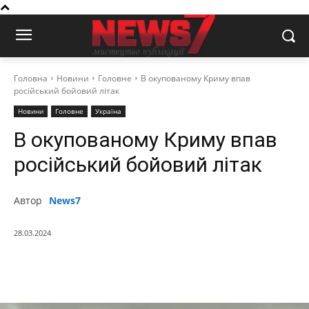
Головна
Новини
Головне
В окупованому Криму впав
російський бойовий літак
Новини
Головне
Україна
В окупованому Криму впав
російський бойовий літак
Автор
News7
28.03.2024