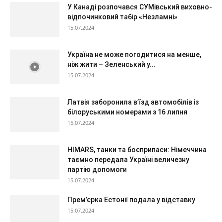
У Канаді розпочався СУМівський виховно-
відпочинковий табір «Незламні»
15.07.2024
Україна не може погодитися на менше,
ніж жити – Зеленський у...
15.07.2024
Латвія заборонила в’їзд автомобілів із
білоруськими номерами з 16 липня
15.07.2024
HIMARS, танки та боєприпаси: Німеччина
таємно передала Україні величезну
партію допомоги
15.07.2024
Прем’єрка Естонії подала у відставку
15.07.2024