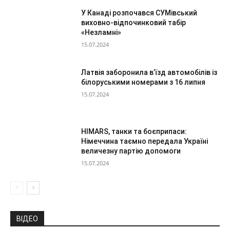
У Канаді розпочався СУМівський
виховно-відпочинковий табір
«Незламні»
15.07.2024
Латвія заборонила в’їзд автомобілів із
білоруськими номерами з 16 липня
15.07.2024
HIMARS, танки та боєприпаси:
Німеччина таємно передала Україні
величезну партію допомоги
15.07.2024
ВІДЕО