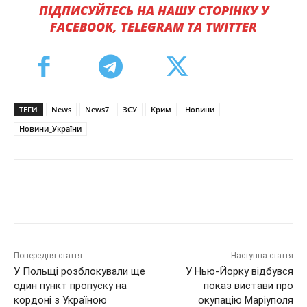
ПІДПИСУЙТЕСЬ НА НАШУ СТОРІНКУ У
FACEBOOK, TELEGRAM ТА TWITTER
ТЕГИ
News
News7
ЗСУ
Крим
Новини
Новини_України
Попередня стаття
Наступна стаття
У Польщі розблокували ще
У Нью-Йорку відбувся
один пункт пропуску на
показ вистави про
кордоні з Україною
окупацію Маріуполя