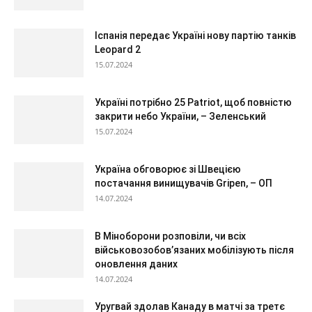
Іспанія передає Україні нову партію танків
Leopard 2
15.07.2024
Україні потрібно 25 Patriot, щоб повністю
закрити небо України, – Зеленський
15.07.2024
Україна обговорює зі Швецією
постачання винищувачів Gripen, – ОП
14.07.2024
В Міноборони розповіли, чи всіх
військовозобов’язаних мобілізують після
оновлення даних
14.07.2024
Уругвай здолав Канаду в матчі за третє