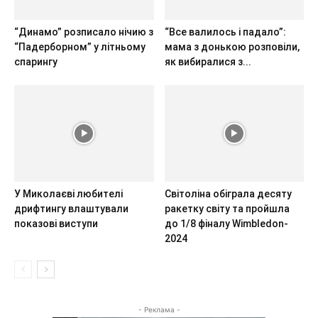
“Динамо” розписало нічию з
“Все валилось і падало”:
“Падерборном” у літньому
мама з донькою розповіли,
спарингу
як вибиралися з...
У Миколаєві любителі
Світоліна обіграла десяту
дрифтингу влаштували
ракетку світу та пройшла
показові виступи
до 1/8 фіналу Wimbledon-
2024
- Реклама -