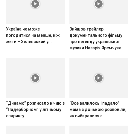
Україна не може
Вийшов трейлер
погодитися на менше, ніж
документального фільму
жити – Зеленський у...
про легенду української
музики Назарія Яремчука
“Динамо” розписало нічию з
“Все валилось і падало”:
“Падерборном” у літньому
мама з донькою розповіли,
спарингу
як вибиралися з...