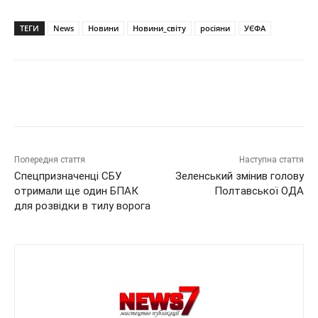
ТЕГИ
News
Новини
Новини_світу
росіяни
УЄФА
Попередня стаття
Наступна стаття
Спецпризначенці СБУ
Зеленський змінив голову
отримали ще один БПАК
Полтавської ОДА
для розвідки в тилу ворога