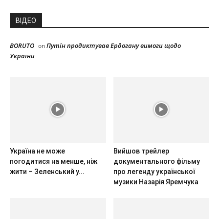
ВІДЕО
BORUTO
Путін продиктував Ердогану вимоги щодо
on
України
Україна не може
Вийшов трейлер
погодитися на менше, ніж
документального фільму
жити – Зеленський у...
про легенду української
музики Назарія Яремчука