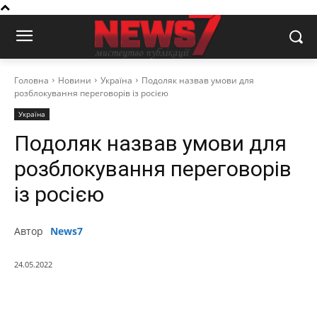
Головна
Новини
Україна
Подоляк назвав умови для
розблокування переговорів із росією
Україна
Подоляк назвав умови для
розблокування переговорів
із росією
Автор
News7
24.05.2022