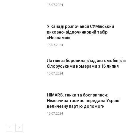
15.07.2024
У Канаді розпочався СУМівський
виховно-відпочинковий табір
«Незламні»
15.07.2024
Латвія заборонила в’їзд автомобілів із
білоруськими номерами з 16 липня
15.07.2024
HIMARS, танки та боєприпаси:
Німеччина таємно передала Україні
величезну партію допомоги
15.07.2024