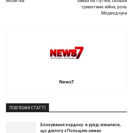
Молитва
замах на Путіна, скільки
триватиме війна, роль
Медведчука
News7
ПОВ'ЯЗАНІ СТАТТІ
Блокування кордону: в уряді зізналися,
що діалогу з Польщею немає