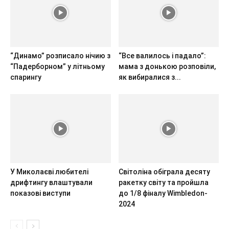
“Динамо” розписало нічию з
“Все валилось і падало”:
“Падерборном” у літньому
мама з донькою розповіли,
спарингу
як вибиралися з...
У Миколаєві любителі
Світоліна обіграла десяту
дрифтингу влаштували
ракетку світу та пройшла
показові виступи
до 1/8 фіналу Wimbledon-
2024