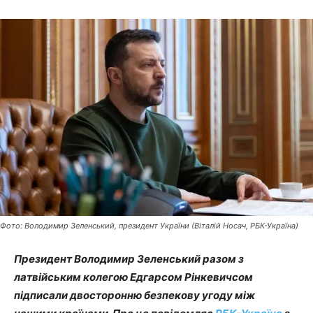
Фото: Володимир Зеленський, президент України (Віталій Носач, РБК-Україна)
Президент Володимир Зеленський разом з
латвійським колегою Едгарсом Рінкевичсом
підписали двосторонню безпекову угоду між