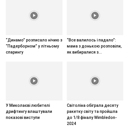
“Динамо” розписало нічию з
“Все валилось і падало”:
“Падерборном” у літньому
мама з донькою розповіли,
спарингу
як вибиралися з...
У Миколаєві любителі
Світоліна обіграла десяту
дрифтингу влаштували
ракетку світу та пройшла
показові виступи
до 1/8 фіналу Wimbledon-
2024