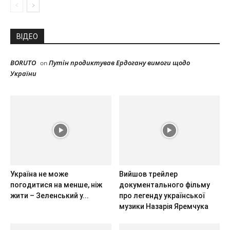
ВІДЕО
BORUTO
Путін продиктував Ердогану вимоги щодо
on
України
Україна не може
Вийшов трейлер
погодитися на менше, ніж
документального фільму
жити – Зеленський у...
про легенду української
музики Назарія Яремчука