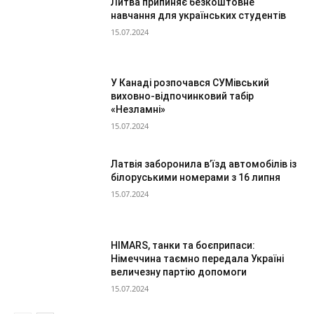
Литва припиняє безкоштовне
навчання для українських студентів
15.07.2024
У Канаді розпочався СУМівський
виховно-відпочинковий табір
«Незламні»
15.07.2024
Латвія заборонила в’їзд автомобілів із
білоруськими номерами з 16 липня
15.07.2024
HIMARS, танки та боєприпаси:
Німеччина таємно передала Україні
величезну партію допомоги
15.07.2024