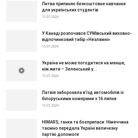
Литва припиняє безкоштовне навчання
для українських студентів
15.07.2024
У Канаді розпочався СУМівський виховно-
відпочинковий табір «Незламні»
15.07.2024
Україна не може погодитися на менше,
ніж жити – Зеленський у...
15.07.2024
Латвія заборонила в’їзд автомобілів із
білоруськими номерами з 16 липня
15.07.2024
HIMARS, танки та боєприпаси: Німеччина
таємно передала Україні величезну
партію допомоги