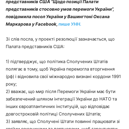
представників США “Щодо позиції Палати
представників стосовно умов перемоги України”,
повідомила посол України у Вашингтоні Оксана
Маркарова у Facebook,
пише УНН.
Зі слів посла, у проекті резолюції зазначається, що
Палата представників США:
1) підтверджує, що політика Сполучених Штатів
полягає в тому, щоб Україна перемогла вторгнення
(рф) і відновила свої міжнародно визнані кордони 1991
року;
2) вважає, що мир після Перемоги України має бути
забезпечений шляхом інтеграції України до НАТО та
інших євроатлантичних інституцій, що відповідає
довгостроковій політиці Сполучених Штатів;
3) заявляє, що Сполучені Штати повинні працювати зі
своїми союзниками та партнерами, щоб гарантувати: