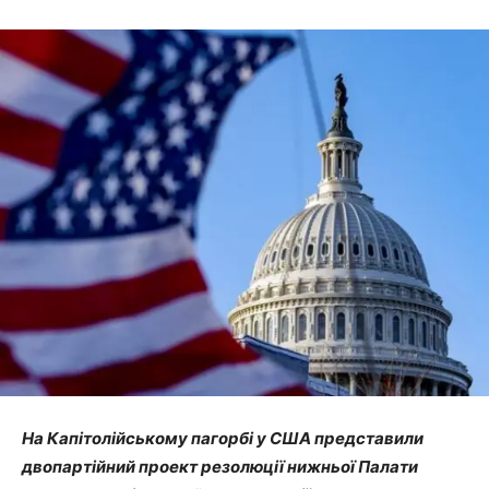
На Капітолійському пагорбі у США представили
двопартійний проект резолюції нижньої Палати