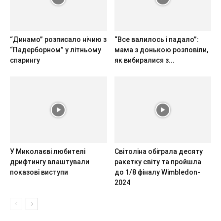
“Динамо” розписало нічию з
“Все валилось і падало”:
“Падерборном” у літньому
мама з донькою розповіли,
спарингу
як вибиралися з...
У Миколаєві любителі
Світоліна обіграла десяту
дрифтингу влаштували
ракетку світу та пройшла
показові виступи
до 1/8 фіналу Wimbledon-
2024