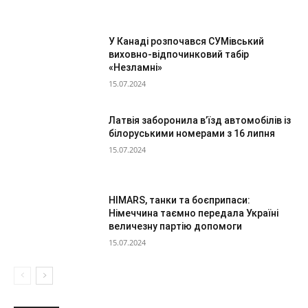
У Канаді розпочався СУМівський
виховно-відпочинковий табір
«Незламні»
15.07.2024
Латвія заборонила в’їзд автомобілів із
білоруськими номерами з 16 липня
15.07.2024
HIMARS, танки та боєприпаси:
Німеччина таємно передала Україні
величезну партію допомоги
15.07.2024