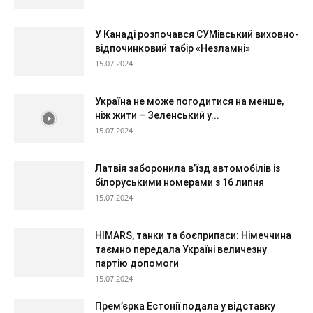
У Канаді розпочався СУМівський виховно-
відпочинковий табір «Незламні»
15.07.2024
Україна не може погодитися на менше,
ніж жити – Зеленський у...
15.07.2024
Латвія заборонила в’їзд автомобілів із
білоруськими номерами з 16 липня
15.07.2024
HIMARS, танки та боєприпаси: Німеччина
таємно передала Україні величезну
партію допомоги
15.07.2024
Прем’єрка Естонії подала у відставку