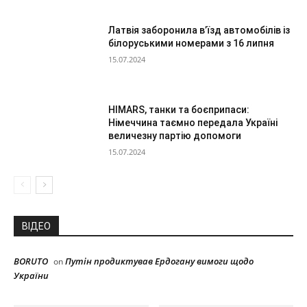
Латвія заборонила в’їзд автомобілів із
білоруськими номерами з 16 липня
15.07.2024
HIMARS, танки та боєприпаси:
Німеччина таємно передала Україні
величезну партію допомоги
15.07.2024
ВІДЕО
BORUTO
Путін продиктував Ердогану вимоги щодо
on
України