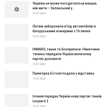
Україна не може погодитися на менше,
ніж жити – Зеленський у...
15.07.2024
Латвія заборонила в’їзд автомобілів із
білоруськими номерами з 16 липня
15.07.2024
HIMARS, танки та боєприпаси: Німеччина
таємно передала Україні величезну
партію допомоги
15.07.2024
Прем’єрка Естонії подала у відставку
15.07.2024
Іспанія передає Україні нову партію танків
Leopard 2
15.07.2024