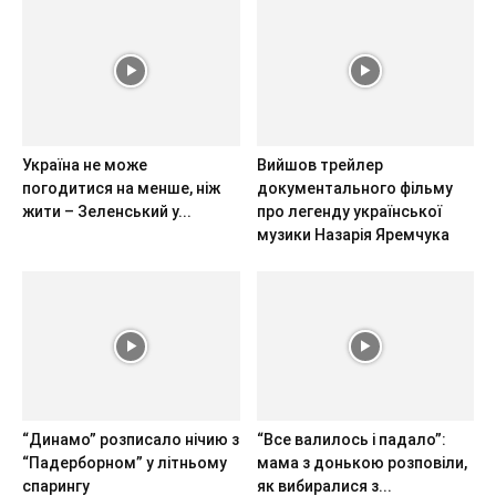
Україна не може
Вийшов трейлер
погодитися на менше, ніж
документального фільму
жити – Зеленський у...
про легенду української
музики Назарія Яремчука
“Динамо” розписало нічию з
“Все валилось і падало”:
“Падерборном” у літньому
мама з донькою розповіли,
спарингу
як вибиралися з...