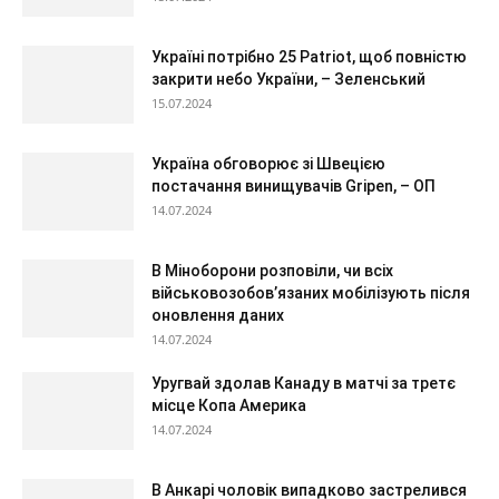
Україні потрібно 25 Patriot, щоб повністю
закрити небо України, – Зеленський
15.07.2024
Україна обговорює зі Швецією
постачання винищувачів Gripen, – ОП
14.07.2024
В Міноборони розповіли, чи всіх
військовозобов’язаних мобілізують після
оновлення даних
14.07.2024
Уругвай здолав Канаду в матчі за третє
місце Копа Америка
14.07.2024
В Анкарі чоловік випадково застрелився