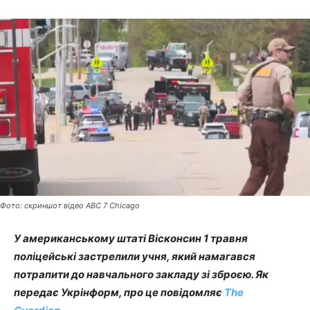
Фото: скриншот відео ABC 7 Chicago
У американському штаті Вісконсин 1 травня
поліцейські застрелили учня, який намагався
потрапити до навчального закладу зі зброєю. Як
передає Укрінформ, про це повідомляє
The