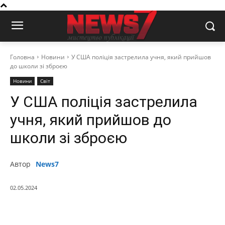
Головна
Новини
У США поліція застрелила учня, який прийшов
до школи зі зброєю
Новини
Світ
У США поліція застрелила
учня, який прийшов до
школи зі зброєю
Автор
News7
02.05.2024