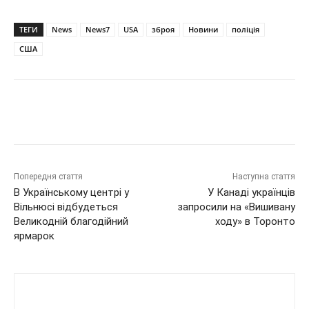
ТЕГИ
News
News7
USA
зброя
Новини
поліція
США
Попередня стаття
Наступна стаття
В Українському центрі у
У Канаді українців
Вільнюсі відбудеться
запросили на «Вишивану
Великодній благодійний
ходу» в Торонто
ярмарок