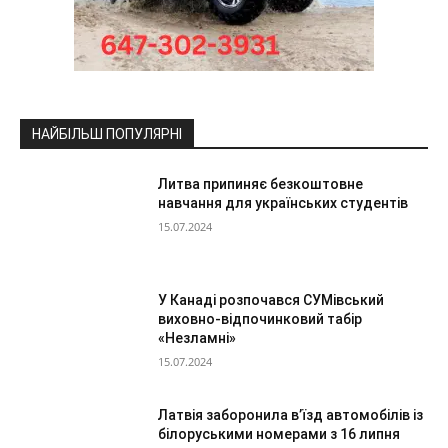
НАЙБІЛЬШ ПОПУЛЯРНІ
Литва припиняє безкоштовне
навчання для українських студентів
15.07.2024
У Канаді розпочався СУМівський
виховно-відпочинковий табір
«Незламні»
15.07.2024
Латвія заборонила в’їзд автомобілів із
білоруськими номерами з 16 липня