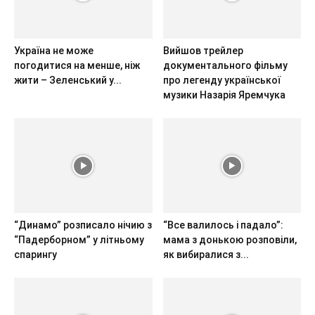
Україна не може
Вийшов трейлер
погодитися на менше, ніж
документального фільму
жити – Зеленський у...
про легенду української
музики Назарія Яремчука
“Динамо” розписало нічию з
“Все валилось і падало”:
“Падерборном” у літньому
мама з донькою розповіли,
спарингу
як вибиралися з...