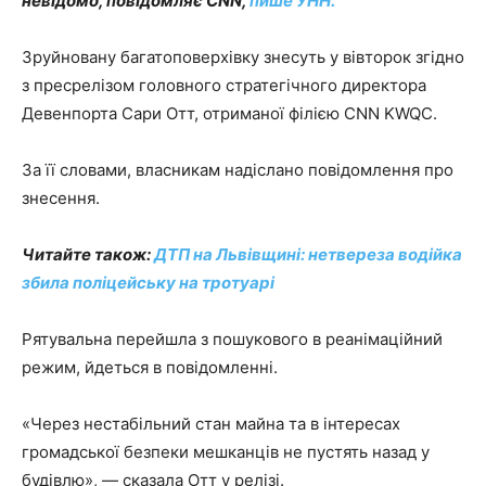
невідомо, повідомляє СNN,
пише УНН.
Зруйновану багатоповерхівку знесуть у вівторок згідно
з пресрелізом головного стратегічного директора
Девенпорта Сари Отт, отриманої філією CNN KWQC.
За її словами, власникам надіслано повідомлення про
знесення.
Читайте також:
ДТП на Львівщині: нетвереза водійка
збила поліцейську на тротуарі
Рятувальна перейшла з пошукового в реанімаційний
режим, йдеться в повідомленні.
«Через нестабільний стан майна та в інтересах
громадської безпеки мешканців не пустять назад у
будівлю», — сказала Отт у релізі.