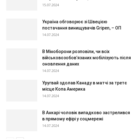
15.07.2024
Україна обговорює зі Швецією
постачання винищувачів Gripen, – ОП
14.07.2024
В Міноборони розповіли, чи всіх
військовозобов’язаних мобілізують після
оновлення даних
14.07.2024
Уругвай здолав Канаду в матчі за третє
місце Копа Америка
14.07.2024
В Анкарі чоловік випадково застрелився
в прямому ефірі у соцмережі
14.07.2024