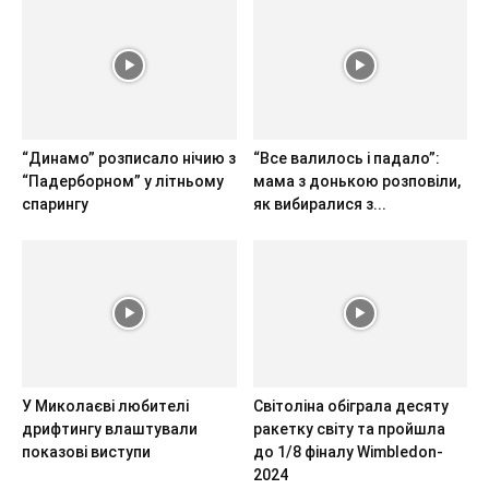
“Динамо” розписало нічию з
“Все валилось і падало”:
“Падерборном” у літньому
мама з донькою розповіли,
спарингу
як вибиралися з...
У Миколаєві любителі
Світоліна обіграла десяту
дрифтингу влаштували
ракетку світу та пройшла
показові виступи
до 1/8 фіналу Wimbledon-
2024