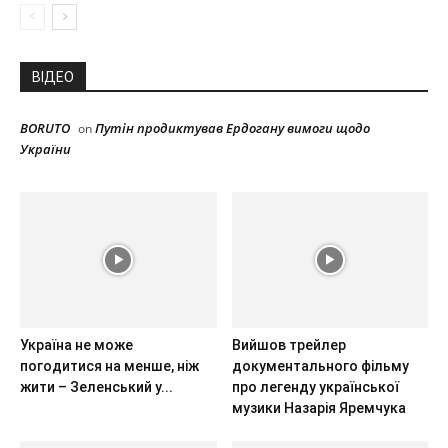
ВІДЕО
BORUTO
Путін продиктував Ердогану вимоги щодо
on
України
Україна не може
Вийшов трейлер
погодитися на менше, ніж
документального фільму
жити – Зеленський у...
про легенду української
музики Назарія Яремчука