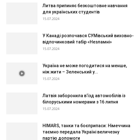
Литва припиняє безкоштовне навчання
для українських студентів
15.07.2024
У Канаді розпочався СУМівський виховно-
відпочинковий табір «Незламні»
15.07.2024
Україна не може погодитися на менше,
ніж жити – Зеленський у...
15.07.2024
Латвія заборонила в’їзд автомобілів із
білоруськими номерами з 16 липня
15.07.2024
HIMARS, танки та боєприпаси: Німеччина
таємно передала Україні величезну
партію допомоги