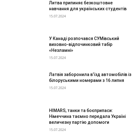
Литва припиняє безкоштовне
навчання для українських студентів
15.07.2024
У Канаді розпочався СУМівський
виховно-відпочинковий табір
«Незламні»
15.07.2024
Латвія заборонила в’їзд автомобілів із
білоруськими номерами з 16 липня
15.07.2024
HIMARS, танки та боєприпаси:
Німеччина таємно передала Україні
величезну партію допомоги
15.07.2024