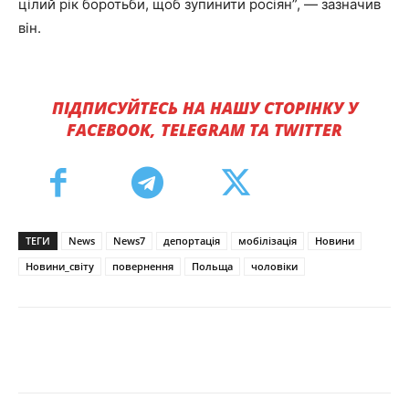
цілий рік боротьби, щоб зупинити росіян”, — зазначив
він.
ПІДПИСУЙТЕСЬ НА НАШУ СТОРІНКУ У
FACEBOOK, TELEGRAM ТА TWITTER
ТЕГИ
News
News7
депортація
мобілізація
Новини
Новини_світу
повернення
Польща
чоловіки