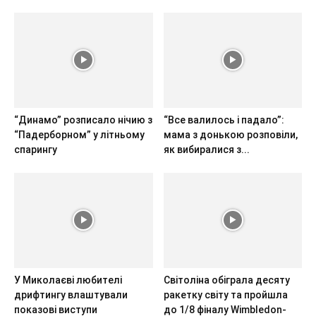
“Динамо” розписало нічию з
“Все валилось і падало”:
“Падерборном” у літньому
мама з донькою розповіли,
спарингу
як вибиралися з...
У Миколаєві любителі
Світоліна обіграла десяту
дрифтингу влаштували
ракетку світу та пройшла
показові виступи
до 1/8 фіналу Wimbledon-