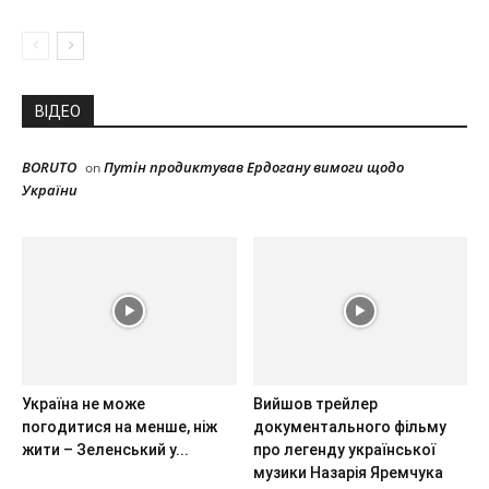
ВІДЕО
BORUTO
Путін продиктував Ердогану вимоги щодо
on
України
Україна не може
Вийшов трейлер
погодитися на менше, ніж
документального фільму
жити – Зеленський у...
про легенду української
музики Назарія Яремчука