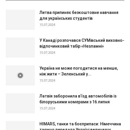
Литва припиняє безкоштовне навчання
для українських студентів
15.07.2024
У Канаді розпочався СУМівський виховно-
відпочинковий табір «Незламні»
15.07.2024
Україна не може погодитися на менше,
ніж жити – Зеленський у...
15.07.2024
Латвія заборонила в’їзд автомобілів із
білоруськими номерами з 16 липня
15.07.2024
HIMARS, танки та боєприпаси: Німеччина
таємно передала Україні величезну