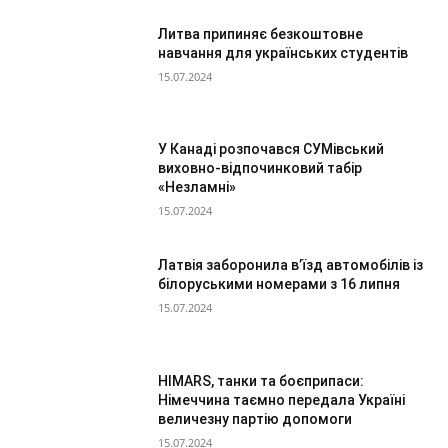
Литва припиняє безкоштовне
навчання для українських студентів
15.07.2024
У Канаді розпочався СУМівський
виховно-відпочинковий табір
«Незламні»
15.07.2024
Латвія заборонила в’їзд автомобілів із
білоруськими номерами з 16 липня
15.07.2024
HIMARS, танки та боєприпаси:
Німеччина таємно передала Україні
величезну партію допомоги
15.07.2024