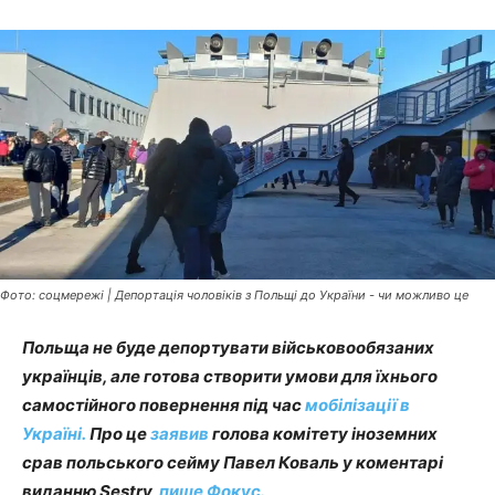
Фото: соцмережі | Депортація чоловіків з Польщі до України - чи можливо це
Польща не буде депортувати військовообязаних
українців, але готова створити умови для їхнього
самостійного повернення під час
мобілізації в
Україні.
Про це
заявив
голова комітету іноземних
срав польського сейму Павел Коваль у коментарі
виданню Sestry,
пише Фокус.