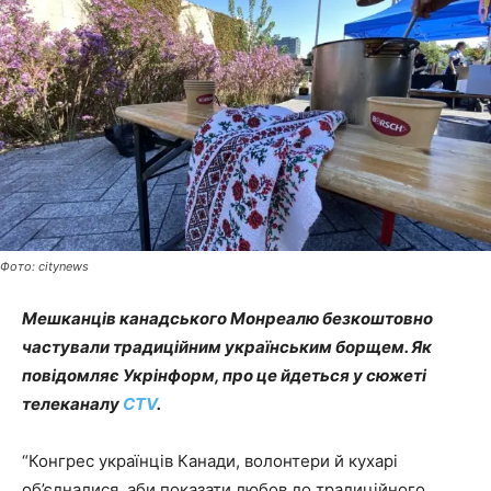
Фото: citynews
Мешканців канадського Монреалю безкоштовно
частували традиційним українським борщем.
Як
повідомляє Укрінформ, про це йдеться у сюжеті
телеканалу
CTV
.
“Конгрес українців Канади, волонтери й кухарі
об’єдналися, аби показати любов до традиційного