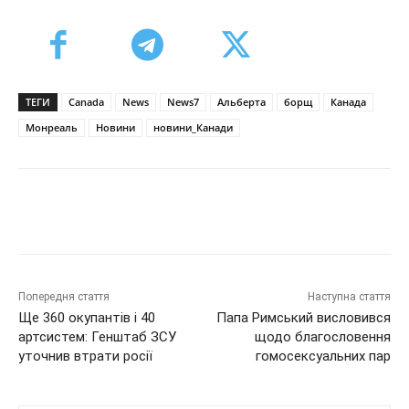
ТЕГИ
Canada
News
News7
Альберта
борщ
Канада
Монреаль
Новини
новини_Канади
Попередня стаття
Наступна стаття
Ще 360 окупантів і 40
Папа Римський висловився
артсистем: Генштаб ЗСУ
щодо благословення
уточнив втрати росії
гомосексуальних пар