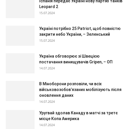
Іспанія передає Україні нову партію танків
Leopard 2
15.07.2024
Україні потрібно 25 Patriot, щоб повністю
закрити небо України, – Зеленський
15.07.2024
Україна обговорює зі Швецією
постачання винищувачів Gripen, – ОП
14.07.2024
В Міноборони розповіли, чи всіх
військовозобов’язаних мобілізують після
оновлення даних
14.07.2024
Уругвай здолав Канаду в матчі за третє
місце Копа Америка
14.07.2024