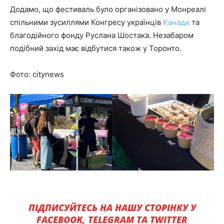
Додамо, що фестиваль було організовано у Монреалі
спільними зусиллями Конгресу українців
Канади
та
благодійного фонду Руслана Шостака. Незабаром
подібний захід має відбутися також у Торонто.
Фото: citynews
ПІДПИСУЙТЕСЬ НА НАШУ СТОРІНКУ У
FACEBOOK, TELEGRAM ТА TWITTER