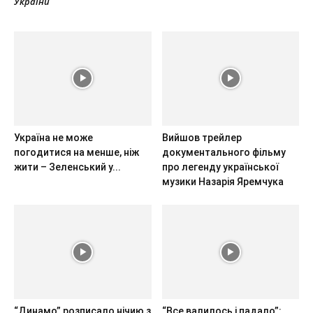
України
Україна не може
Вийшов трейлер
погодитися на менше, ніж
документального фільму
жити – Зеленський у...
про легенду української
музики Назарія Яремчука
“Динамо” розписало нічию з
“Все валилось і падало”: