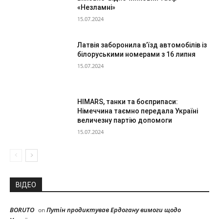
«Незламні»
15.07.2024
Латвія заборонила в’їзд автомобілів із
білоруськими номерами з 16 липня
15.07.2024
HIMARS, танки та боєприпаси:
Німеччина таємно передала Україні
величезну партію допомоги
15.07.2024
ВІДЕО
BORUTO
Путін продиктував Ердогану вимоги щодо
on