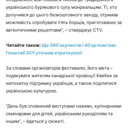
українського бурякового супу монреальцям. Ті, хто
долучився до цього безкоштовного заходу, отримав
можливість спробувати п’ять борщів, приготованих за
автентичними рецептами”, – стверджує CTV.
Читайте також:
Ще 360 окупантів і 40 артсистем:
Генштаб ЗСУ уточнив втрати росії
За словами організаторів фестивалю, його мета –
подякувати жителям канадської провінції Квебек за
непохитну підтримку українців, а також поділитися
українською культурою.
“День був сповнений виступами наживо, кулінарними
семінарами для дітей, українським рукоділлям та
іншим”, – йдеться у сюжеті.