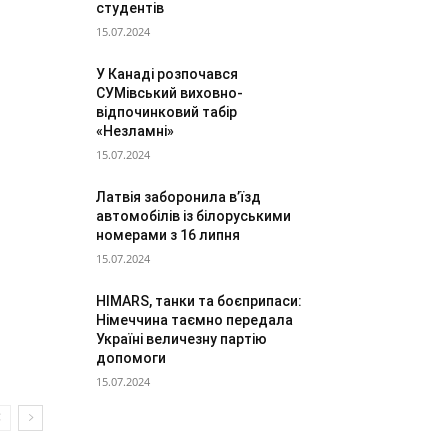
студентів
15.07.2024
У Канаді розпочався
СУМівський виховно-
відпочинковий табір
«Незламні»
15.07.2024
Латвія заборонила в’їзд
автомобілів із білоруськими
номерами з 16 липня
15.07.2024
HIMARS, танки та боєприпаси:
Німеччина таємно передала
Україні величезну партію
допомоги
15.07.2024