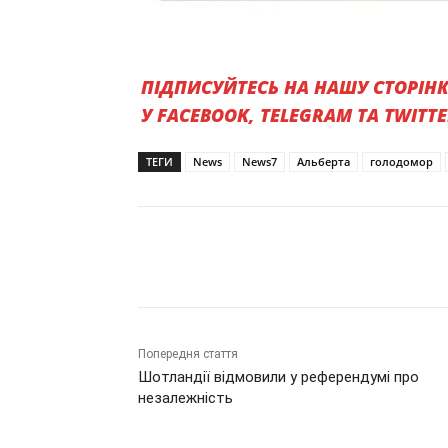
ПІДПИСУЙТЕСЬ НА НАШУ СТОРІН
У FACEBOOK, TELEGRAM ТА TWITT
ТЕГИ
News
News7
Альберта
голодомор
Поділитись
Попередня стаття
Шотландії відмовили у референдумі про
незалежність