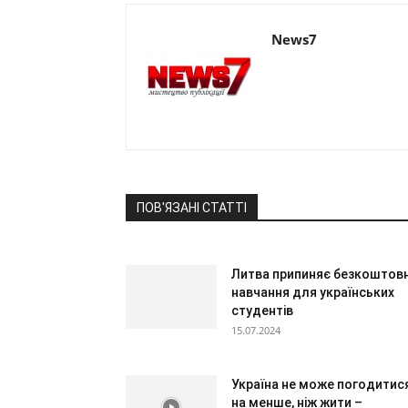
News7
ПОВ'ЯЗАНІ СТАТТІ
Литва припиняє безкоштов
навчання для українських
студентів
15.07.2024
Україна не може погодитис
на менше, ніж жити –