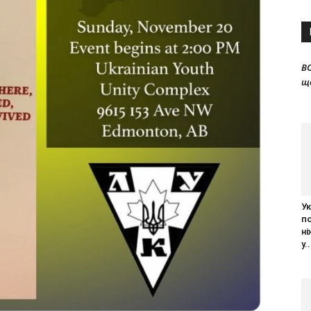
B
щ
Ук
п
ні
у..