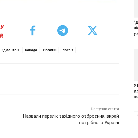
“
КУ
н
у 
ER
Едмонтон
Канада
Новини
поезія
У
д
п
Наступна стаття
Назвали перелік західного озброєння, вкрай
потрібного Україні