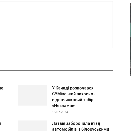
не
У Канаді розпочався
СУМівський виховно-
відпочинковий табір
«Незламні»
15.07.2024
я
Латвія заборонила в’їзд
автомобілів із білоруськими