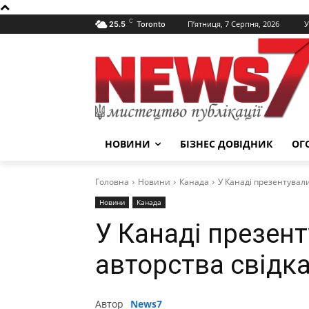
C
П’ятниця, 7 Серпня, 2026
У
25.5
Toronto
НОВИНИ
БІЗНЕС ДОВІДНИК
ОГ
Головна
Новини
Канада
У Канаді презентували
Новини
Канада
У Канаді презент
авторства свідк
Автор
News7