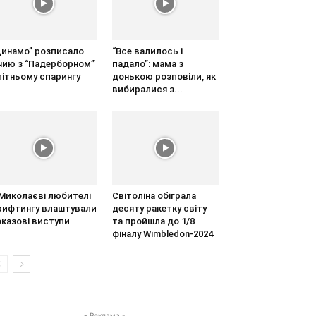
Динамо” розписало
“Все валилось і
ічию з “Падерборном”
падало”: мама з
літньому спарингу
донькою розповіли, як
вибиралися з...
 Миколаєві любителі
Світоліна обіграла
рифтингу влаштували
десяту ракетку світу
оказові виступи
та пройшла до 1/8
фіналу Wimbledon-2024
- Реклама -