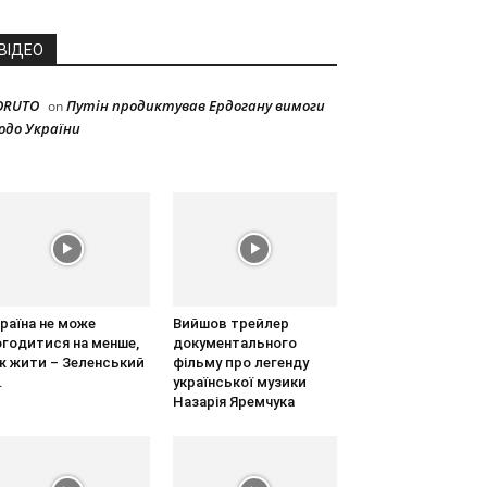
ВІДЕО
ORUTO
Путін продиктував Ердогану вимоги
on
одо України
раїна не може
Вийшов трейлер
огодитися на менше,
документального
ж жити – Зеленський
фільму про легенду
.
української музики
Назарія Яремчука