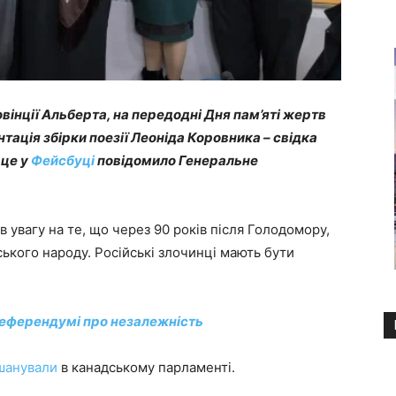
овінції Альберта, на передодні Дня пам’яті жертв
ація збірки поезії Леоніда Коровника – свідка
 це у
Фейсбуці
повідомило Генеральне
 увагу на те, що через 90 років після Голодомору,
ького народу. Російські злочинці мають бути
референдумі про незалежність
шанували
в канадському парламенті.