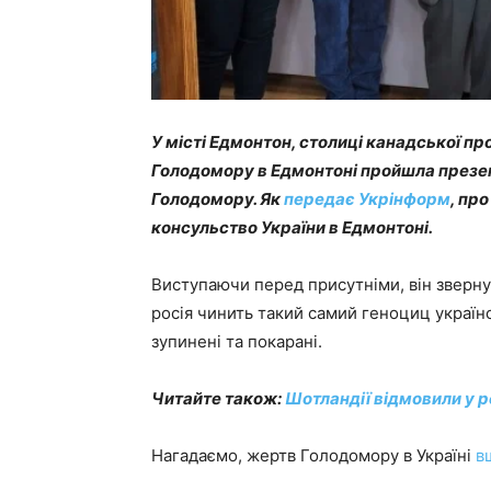
У місті Едмонтон, столиці канадської пр
Голодомору в Едмонтоні пройшла презент
Голодомору. Як
передає Укрінформ
, про
консульство України в Едмонтоні.
Виступаючи перед присутніми, він звернув
росія чинить такий самий геноциц українс
зупинені та покарані.
Читайте також:
Шотландії відмовили у 
Нагадаємо, жертв Голодомору в Україні
в