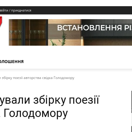
війти / приєднатися
ОЛОШЕННЯ
 збірку поезії авторства свідка Голодомору
ували збірку поезії
а Голодомору