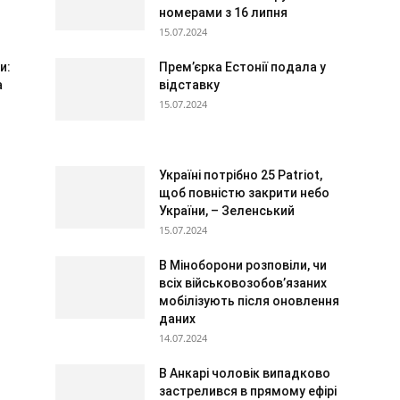
номерами з 16 липня
15.07.2024
и:
Прем’єрка Естонії подала у
а
відставку
15.07.2024
Україні потрібно 25 Patriot,
щоб повністю закрити небо
України, – Зеленський
15.07.2024
В Міноборони розповіли, чи
всіх військовозобов’язаних
мобілізують після оновлення
даних
14.07.2024
В Анкарі чоловік випадково
застрелився в прямому ефірі