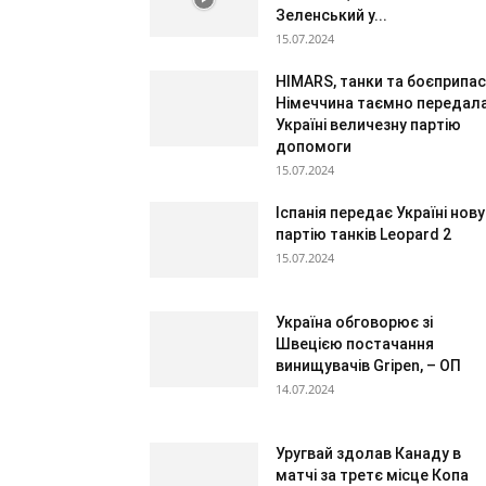
Зеленський у...
15.07.2024
HIMARS, танки та боєприпас
Німеччина таємно передал
Україні величезну партію
допомоги
15.07.2024
Іспанія передає Україні нову
партію танків Leopard 2
15.07.2024
Україна обговорює зі
Швецією постачання
винищувачів Gripen, – ОП
14.07.2024
Уругвай здолав Канаду в
матчі за третє місце Копа