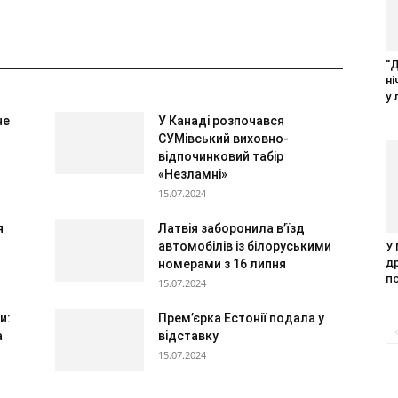
“
н
у 
не
У Канаді розпочався
СУМівський виховно-
відпочинковий табір
«Незламні»
15.07.2024
я
Латвія заборонила в’їзд
автомобілів із білоруськими
У
д
номерами з 16 липня
п
15.07.2024
и:
Прем’єрка Естонії подала у
а
відставку
15.07.2024