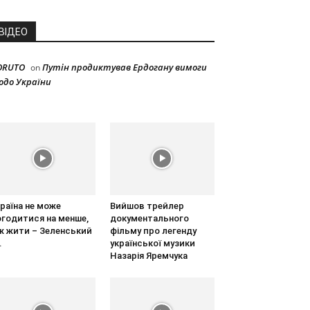
ВІДЕО
ORUTO
Путін продиктував Ердогану вимоги
on
одо України
раїна не може
Вийшов трейлер
огодитися на менше,
документального
ж жити – Зеленський
фільму про легенду
.
української музики
Назарія Яремчука