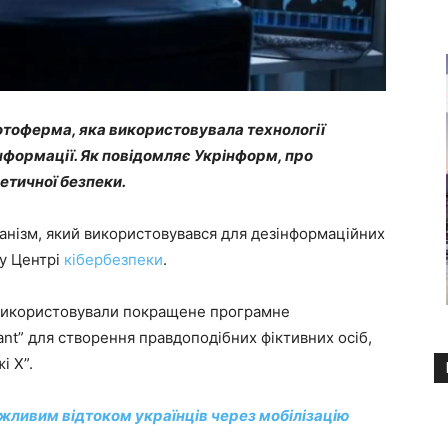
ботоферма, яка використовувала технології
нформації. Як повідомляє Укрінформ, про
етичної безпеки.
нізм, який використовувався для дезінформаційних
 у Центрі
кібербезпеки
.
T, використовували покращене програмне
nt” для створення правдоподібних фіктивних осіб,
і Х”.
ливим відтоком українців через мобілізацію