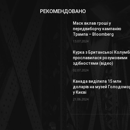
РЕКОМЕНДОВАНО
Маск вклав гроші у
передвиборчу кампанію
Трампа – Bloomberg
13.07.2024
Курка з Британської Колумбі
прославилася розумовими
здібностями (відео)
02.07.2024
Канада виділила 15 млн
доларів на музей Голодомо
у Києві
21.06.2024