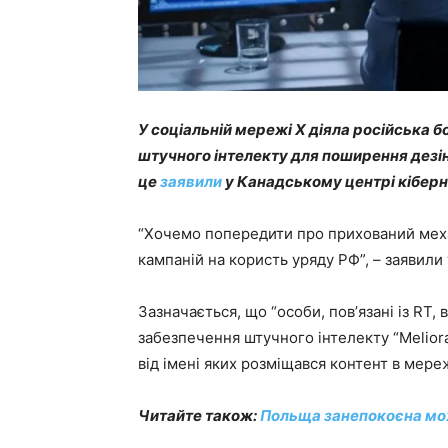
У соціальній мережі Х діяла російська 
штучного інтелекту для поширення дезі
це
заявили
у Канадському центрі кіберн
“Хочемо попередити про прихований меха
кампаній на користь уряду РФ”, – заявили
Зазначається, що “особи, повʼязані із R
забезпечення штучного інтелекту “Meliora
від імені яких розміщався контент в мереж
Читайте також:
Польща занепокоєна мож