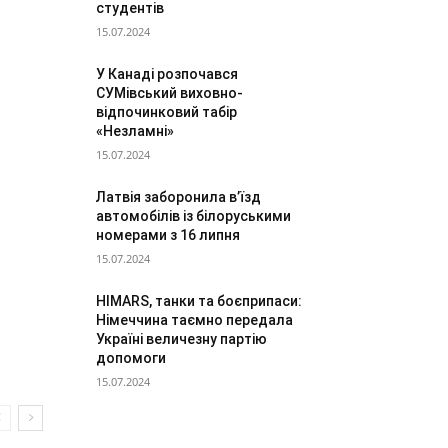
студентів
15.07.2024
У Канаді розпочався
СУМівський виховно-
відпочинковий табір
«Незламні»
15.07.2024
Латвія заборонила в’їзд
автомобілів із білоруськими
номерами з 16 липня
15.07.2024
HIMARS, танки та боєприпаси:
Німеччина таємно передала
Україні величезну партію
допомоги
15.07.2024