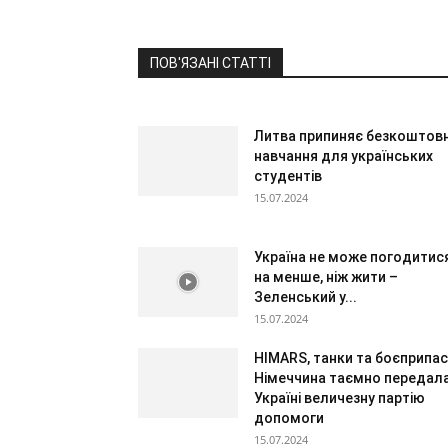
ПОВ'ЯЗАНІ СТАТТІ
Литва припиняє безкоштов
навчання для українських
студентів
15.07.2024
Україна не може погодитис
на менше, ніж жити –
Зеленський у...
15.07.2024
HIMARS, танки та боєприпас
Німеччина таємно передал
Україні величезну партію
допомоги
15.07.2024