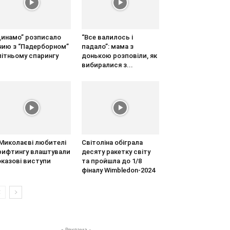
Динамо” розписало
“Все валилось і
ічию з “Падерборном”
падало”: мама з
літньому спарингу
донькою розповіли, як
вибиралися з...
 Миколаєві любителі
Світоліна обіграла
рифтингу влаштували
десяту ракетку світу
оказові виступи
та пройшла до 1/8
фіналу Wimbledon-2024
- Реклама -