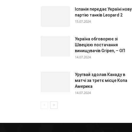
Іспанія передає Україні нову
партію танків Leopard 2
15.07.2024
Україна обговорює зі
Швецією постачання
винищувачів Gripen, – ОП
14.07.2024
Уругвай здолав Канаду в
матчі за третє місце Копа
Америка
14.07.2024