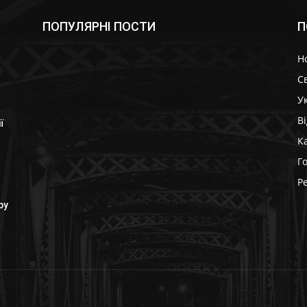
ПОПУЛЯРНІ ПОСТИ
П
Н
Св
У
В
ї
К
Г
Р
ру