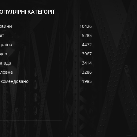
ОПУЛЯРНІ КАТЕГОРІЇ
овини
10426
іт
5285
країна
4472
ідео
3967
анада
3414
оловне
3286
екомендовано
1985