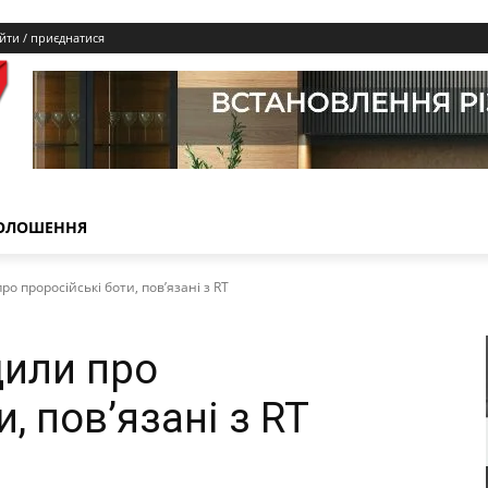
йти / приєднатися
ОЛОШЕННЯ
о проросійські боти, повʼязані з RT
дили про
, повʼязані з RT