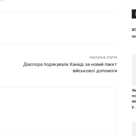
B
щ
Наступна стаття
Діаспора подякувала Канаді за новий пакет
військової допомоги
Ук
п
ні
у..