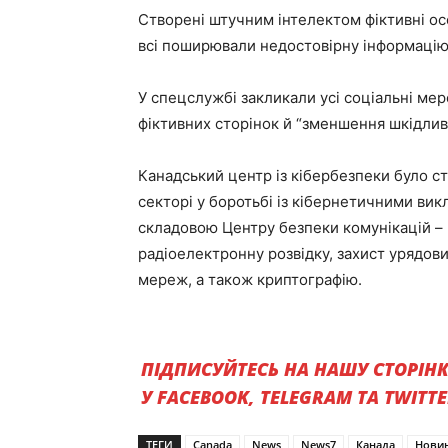
Створені штучним інтелектом фіктивні осо
всі поширювали недостовірну інформацію,
У спецслужбі закликали усі соціальні м
фіктивних сторінок й “зменшення шкідливої
Канадський центр із кібербезпеки було с
секторі у боротьбі із кібернетичними ви
складовою Центру безпеки комунікацій – 
радіоелектронну розвідку, захист урядов
мереж, а також криптографію.
ПІДПИСУЙТЕСЬ НА НАШУ СТОРІН
У FACEBOOK, TELEGRAM ТА TWITT
ТЕГИ
Canada
News
News7
Канада
Нови