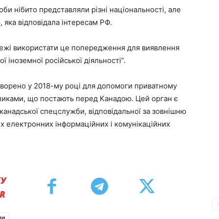
би нібито представляли різні національності, але
 яка відповідала інтересам РФ.
ережі використати це попередження для виявлення
 іноземної російської діяльності”.
творено у 2018-му році для допомоги приватному
кликами, що постають перед Канадою. Цей орган є
канадської спецслужби, відповідальної за зовнішню
их електронних інформаційних і комунікаційних
КУ
ER
ни