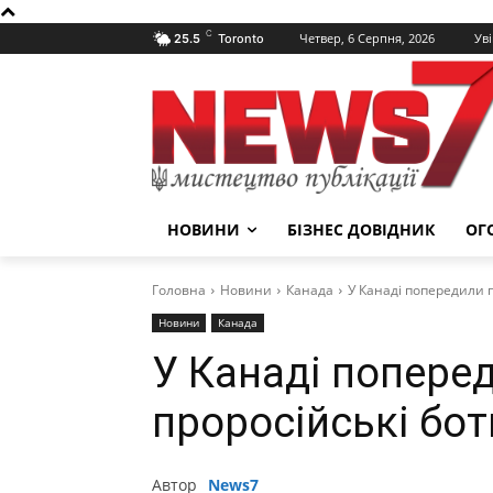
C
Четвер, 6 Серпня, 2026
Уві
25.5
Toronto
НОВИНИ
БІЗНЕС ДОВІДНИК
ОГ
Головна
Новини
Канада
У Канаді попередили пр
Новини
Канада
У Канаді попере
проросійські боти
Автор
News7