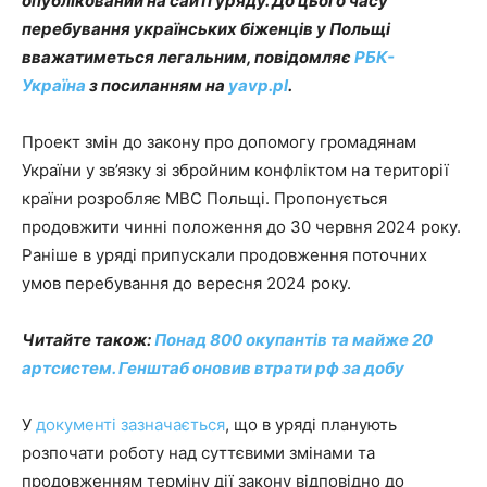
опублікований на сайті уряду. До цього часу
перебування українських біженців у Польщі
вважатиметься легальним, повідомляє
РБК-
Україна
з посиланням на
yavp.pl
.
Проект змін до закону про допомогу громадянам
України у зв’язку зі збройним конфліктом на території
країни розробляє МВС Польщі. Пропонується
продовжити чинні положення до 30 червня 2024 року.
Раніше в уряді припускали продовження поточних
умов перебування до вересня 2024 року.
Читайте також:
Понад 800 окупантів та майже 20
артсистем. Генштаб оновив втрати рф за добу
У
документі зазначається
, що в уряді планують
розпочати роботу над суттєвими змінами та
продовженням терміну дії закону відповідно до