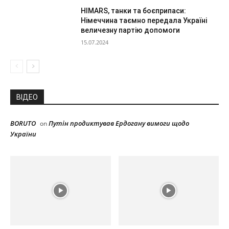
HIMARS, танки та боєприпаси:
Німеччина таємно передала Україні
величезну партію допомоги
15.07.2024
ВІДЕО
BORUTO
Путін продиктував Ердогану вимоги щодо
on
України