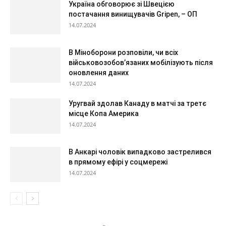
Україна обговорює зі Швецією
постачання винищувачів Gripen, – ОП
14.07.2024
В Міноборони розповіли, чи всіх
військовозобов’язаних мобілізують після
оновлення даних
14.07.2024
Уругвай здолав Канаду в матчі за третє
місце Копа Америка
14.07.2024
В Анкарі чоловік випадково застрелився
в прямому ефірі у соцмережі
14.07.2024