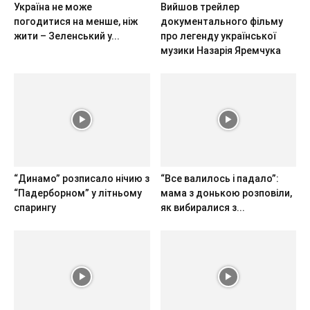
Україна не може
Вийшов трейлер
погодитися на менше, ніж
документального фільму
жити – Зеленський у...
про легенду української
музики Назарія Яремчука
“Динамо” розписало нічию з
“Все валилось і падало”:
“Падерборном” у літньому
мама з донькою розповіли,
спарингу
як вибиралися з...